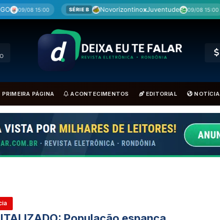
Novorizontino
x
Juventude
Cu
09/08 15:00
SÉRIE B
SÉRIE B
RO
PRIMEIRA PÁGINA
ACONTECIMENTOS
EDITORIAL
NOTÍCIA
cia
ITALIZADO: População espanca