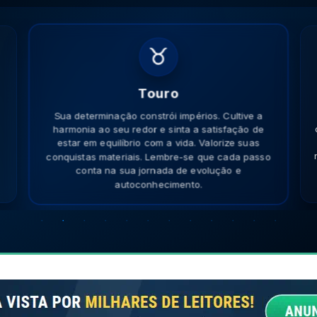
♉
Touro
Sua determinação constrói impérios. Cultive a
harmonia ao seu redor e sinta a satisfação de
estar em equilíbrio com a vida. Valorize suas
conquistas materiais. Lembre-se que cada passo
conta na sua jornada de evolução e
autoconhecimento.