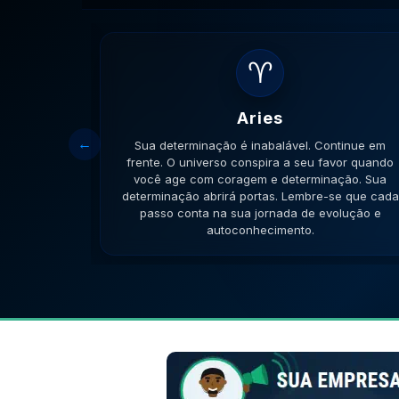
♈
Aries
ta que sua
Sua determinação é inabalável. Continue em
s sonhos em
frente. O universo conspira a seu favor quando
ão curará
você age com coragem e determinação. Sua
onta na sua
determinação abrirá portas. Lembre-se que cada
imento.
passo conta na sua jornada de evolução e
autoconhecimento.