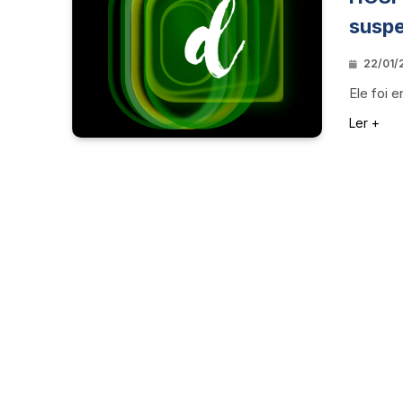
suspe
22/01/2
Ele foi 
Ler +