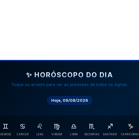
✨ HORÓSCOPO DO DIA
Toque ou arraste para ver as previsões de todos os signos.
Hoje, 09/08/2026
♊
♋
♌
♍
♎
♏
♐
♑
GEMEOS
CANCER
LEAO
VIRGEM
LIBRA
ESCORPIAO
SAGITARIO
CAPRICORNI