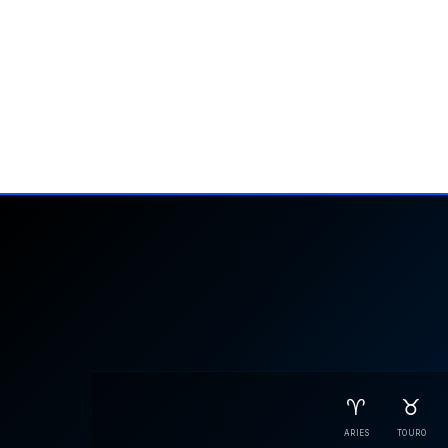
♈
♉
ARIES
TOURO