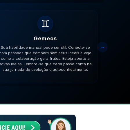
♊
Gemeos
Sua habilidade manual pode ser útil. Conecte-se
Sua habili
com pessoas que compartilham seus ideais e veja
sua in
como a colaboração gera frutos. Esteja aberto a
proteger s
novas ideias. Lembre-se que cada passo conta na
suas emo
sua jornada de evolução e autoconhecimento.
passo c