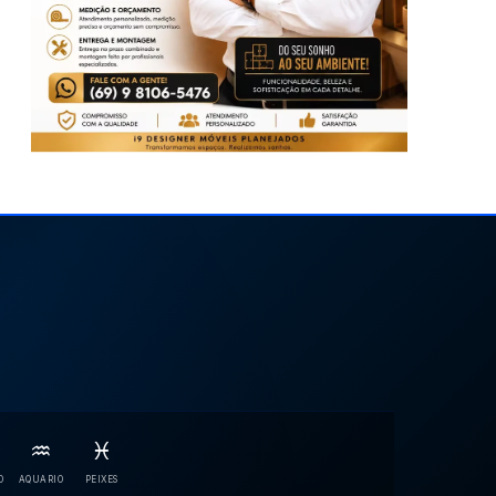
♒
♓
O
AQUARIO
PEIXES