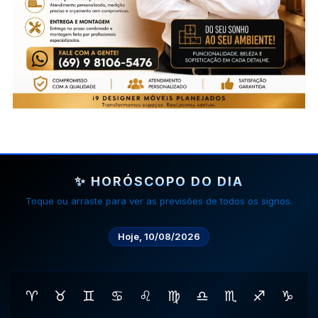
✨ HORÓSCOPO DO DIA
Toque ou arraste para ver as previsões de todos os signos.
Hoje, 10/08/2026
♈
♉
♊
♋
♌
♍
♎
♏
♐
♑