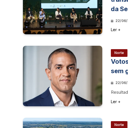
da Se
22/06/
Ler +
Norte
Votos
sem g
22/06/
Resultad
Ler +
Norte