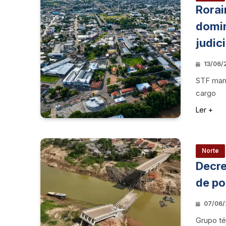
Rorai
domin
judici
13/06/
STF mant
cargo
Ler +
Norte
Decre
de po
07/06/
Grupo té