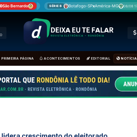
 0
São Bernardo
Botafogo-SP
x
América-MG
Cori
08/08 17:30
SÉRIE B
BRA
RO
PRIMEIRA PÁGINA
ACONTECIMENTOS
EDITORIAL
NOTÍCIA
 lidera crescimento do eleitorado