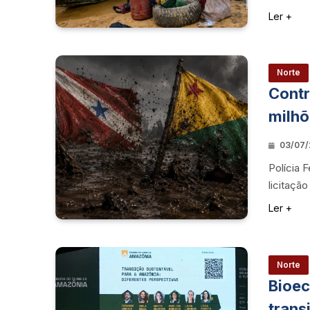
Ler +
Norte
Contr
milhõ
03/07/
Polícia 
licitação
Ler +
Norte
Bioec
trans