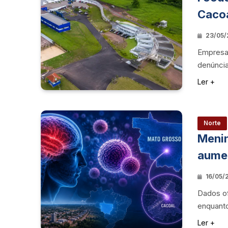
Caco
23/05/
Empresa
denúncia
Ler +
Norte
Menin
aume
16/05/2
Dados o
enquant
Ler +