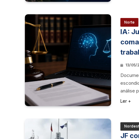
Norte
IA: J
coman
traba
13/05/2
Document
escondida
análise 
Ler +
Nordes
JF co