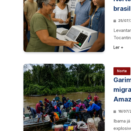
brasi
25/07/2
Levanta
Tocantin
Ler +
Norte
Garim
migra
Amaz
16/07/
Ibama já
explosiv