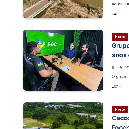
administ
Ler +
Norte
Grupo
anos 
29/05/2
O grupo 
Ler +
Norte
Cacoa
Foods