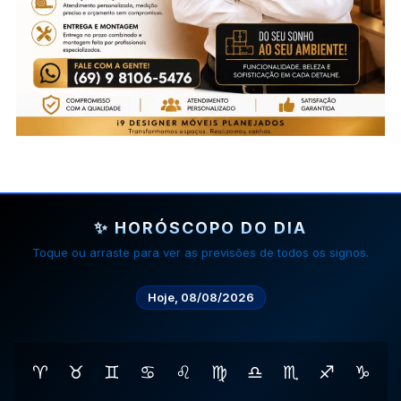
✨ HORÓSCOPO DO DIA
Toque ou arraste para ver as previsões de todos os signos.
Hoje, 08/08/2026
♈
♉
♊
♋
♌
♍
♎
♏
♐
♑