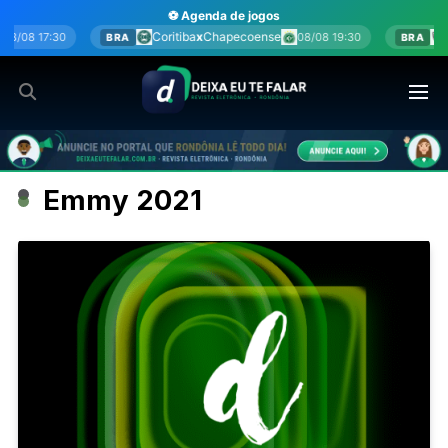
Ir
⚽ Agenda de jogos
para
Coritiba
x
Chapecoense
Botafogo
x
Flumi
08/08 19:30
BRA
BRA
o
conteúdo
Emmy 2021