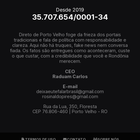
Desde 2019
35.707.654/0001-34
Direto de Porto Velho foge da frieza dos portais
tradicionais e fala de política com responsabilidade e
clareza. Aqui não há truques, fake news nem conversa
fiada. Os fatos são entregues como aconteceram, custe
o que custar, com a credibilidade que você e Rondônia
merecem.
CEO
Raduam Carlos
E-mail
deixaeutefalarbrasil@gmail.com
rosinaldopires@gmail.com
Rua da Lua, 350, Floresta
CEP 76.806-460 | Porto Velho - RO
TERMOS DE USO
CONTATO
SOBRE NÓS