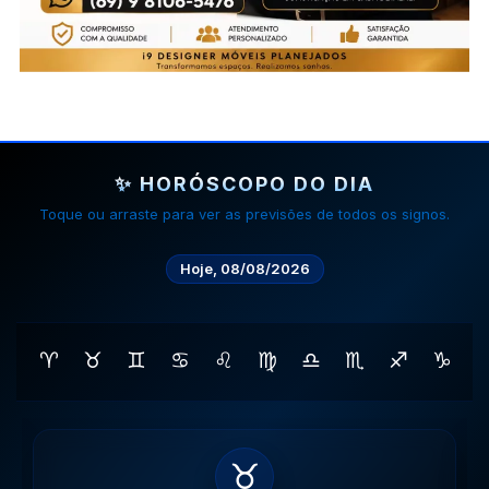
✨ HORÓSCOPO DO DIA
Toque ou arraste para ver as previsões de todos os signos.
Hoje, 08/08/2026
♈
♉
♊
♋
♌
♍
♎
♏
♐
♑
♊