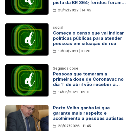
pista da BR 364; feridos foram
trazidos por Bombeiros para
29/12/2022 | 14:43
hospital em Vilhena
social
Começa o censo que vai indicar
políticas públicas para atender
pessoas em situação de rua
18/08/2021 | 10:20
Segunda dose
Pessoas que tomaram a
primeira dose de Coronavac no
dia 1° de abril vão receber a
segunda dose hoje
14/05/2021 | 12:01
Porto Velho ganha lei que
garante mais respeito e
acolhimento a pessoas autistas
28/07/2026 | 11:45