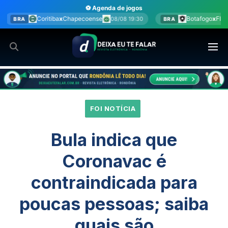
Ir
⚽ Agenda de jogos
para
coense
Botafogo
x
Fluminense
08/08 19:30
08/08 20:00
BRA
o
conteúdo
FOI NOTÍCIA
Bula indica que
Coronavac é
contraindicada para
poucas pessoas; saiba
quais são