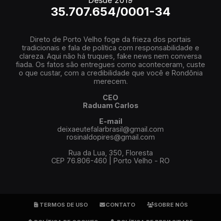
Desde 2019
35.707.654/0001-34
Direto de Porto Velho foge da frieza dos portais
tradicionais e fala de política com responsabilidade e
clareza. Aqui não há truques, fake news nem conversa
fiada. Os fatos são entregues como aconteceram, custe
o que custar, com a credibilidade que você e Rondônia
merecem.
CEO
Raduam Carlos
E-mail
deixaeutefalarbrasil@gmail.com
rosinaldopires@gmail.com
Rua da Lua, 350, Floresta
CEP 76.806-460 | Porto Velho - RO
TERMOS DE USO
CONTATO
SOBRE NÓS