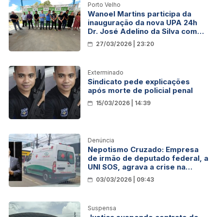
Porto Velho
Wanoel Martins participa da
inauguração da nova UPA 24h
Dr. José Adelino da Silva com
capacidade para atender até
27/03/2026 | 23:20
500 pessoas por dia
Exterminado
Sindicato pede explicações
após morte de policial penal
15/03/2026 | 14:39
Denúncia
Nepotismo Cruzado: Empresa
de irmão de deputado federal, a
UNI SOS, agrava a crise na
licitação das ambulâncias da
03/03/2026 | 09:43
SESAU
Suspensa