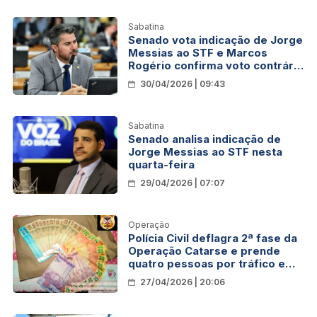
Sabatina
Senado vota indicação de Jorge
Messias ao STF e Marcos
Rogério confirma voto contrário
já antecipado
30/04/2026 | 09:43
Sabatina
Senado analisa indicação de
Jorge Messias ao STF nesta
quarta-feira
29/04/2026 | 07:07
Operação
Polícia Civil deflagra 2ª fase da
Operação Catarse e prende
quatro pessoas por tráfico em
Alvorada do Oeste
27/04/2026 | 20:06