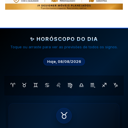
✨ HORÓSCOPO DO DIA
Toque ou arraste para ver as previsões de todos os signos.
Hoje, 08/08/2026
♈
♉
♊
♋
♌
♍
♎
♏
♐
♑
♊