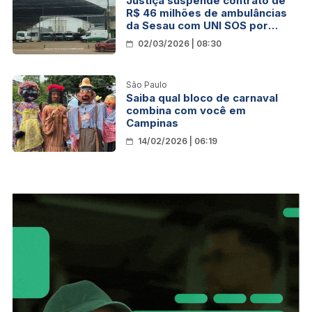
Justiça suspende contrato de
R$ 46 milhões de ambulâncias
da Sesau com UNI SOS por
indícios de graves
02/03/2026 | 08:30
irregularidades
São Paulo
Saiba qual bloco de carnaval
combina com você em
Campinas
14/02/2026 | 06:19