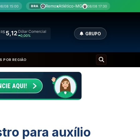
Remo
x
Atlético-MG
Botafogo-SP
x
América
08/08 17:30
SÉRIE B
Dólar Comercial
R$
5,12
GRUPO
0,00%
S POR REGIÃO
ro para auxílio