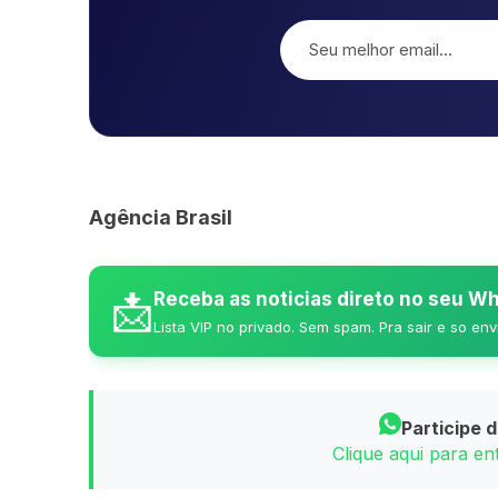
Agência Brasil
📩
Receba as noticias direto no seu 
Lista VIP no privado. Sem spam. Pra sair e so env
Participe 
Clique aqui para e