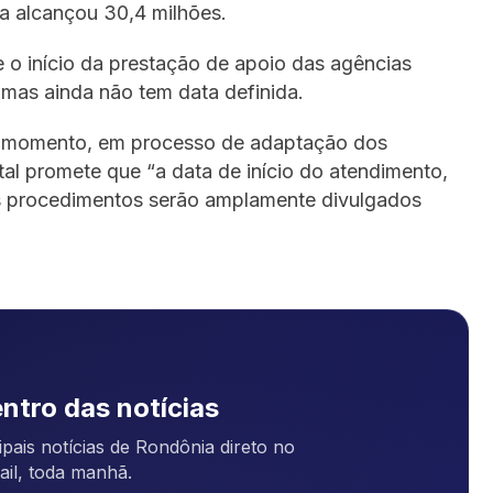
la alcançou 30,4 milhões.
 o início da prestação de apoio das agências
 mas ainda não tem data definida.
se momento, em processo de adaptação dos
tal promete que “a data de início do atendimento,
s procedimentos serão amplamente divulgados
ntro das notícias
pais notícias de Rondônia direto no
ail, toda manhã.