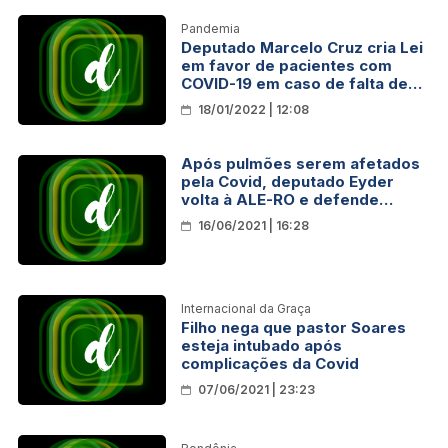
Pandemia
Deputado Marcelo Cruz cria Lei
em favor de pacientes com
COVID-19 em caso de falta de
UTI’s em Rondônia
18/01/2022 | 12:08
Após pulmões serem afetados
pela Covid, deputado Eyder
volta à ALE-RO e defende
retorno de aula presencial
16/06/2021 | 16:28
Internacional da Graça
Filho nega que pastor Soares
esteja intubado após
complicações da Covid
07/06/2021 | 23:23