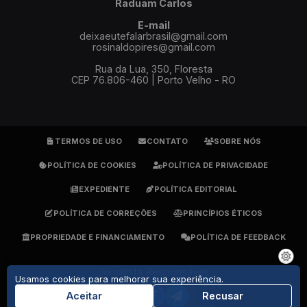
Raduam Carlos
E-mail
deixaeutefalarbrasil@gmail.com
rosinaldopires@gmail.com
Rua da Lua, 350, Floresta
CEP 76.806-460 | Porto Velho - RO
TERMOS DE USO
CONTATO
SOBRE NÓS
POLÍTICA DE COOKIES
POLÍTICA DE PRIVACIDADE
EXPEDIENTE
POLÍTICA EDITORIAL
POLÍTICA DE CORREÇÕES
PRINCÍPIOS ÉTICOS
PROPRIEDADE E FINANCIAMENTO
POLÍTICA DE FEEDBACK
Jornalista Responsável:
Usamos cookies para melhorar sua experiência.
Rosinaldo Pires - DRT 1905
(69) 9 9279-7484
Aceitar
Recusar