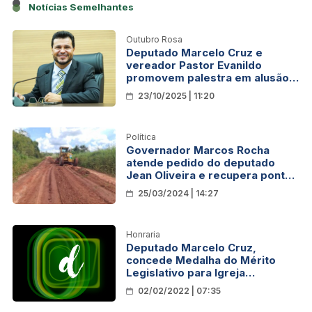
Notícias Semelhantes
Outubro Rosa
Deputado Marcelo Cruz e
vereador Pastor Evanildo
promovem palestra em alusão
ao Outubro Rosa
23/10/2025 | 11:20
Política
Governador Marcos Rocha
atende pedido do deputado
Jean Oliveira e recupera pontos
críticos da Linha 208 na região
25/03/2024 | 14:27
da Zona da Mata
Honraria
Deputado Marcelo Cruz,
concede Medalha do Mérito
Legislativo para Igreja
Assembleia de Deus e Pastores
02/02/2022 | 07:35