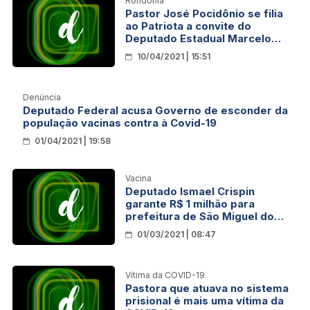
Rondônia
Pastor José Pocidônio se filia
ao Patriota a convite do
Deputado Estadual Marcelo
Cruz
10/04/2021 | 15:51
Denúncia
Deputado Federal acusa Governo de esconder da
população vacinas contra à Covid-19
01/04/2021 | 19:58
Vacina
Deputado Ismael Crispin
garante R$ 1 milhão para
prefeitura de São Miguel do
Guaporé comprar vacinas
01/03/2021 | 08:47
contra a covid-19
Vítima da COVID-19
Pastora que atuava no sistema
prisional é mais uma vítima da