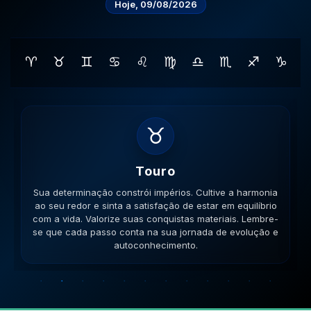
Hoje, 09/08/2026
♈
♉
♊
♋
♌
♍
♎
♏
♐
♑
♊
Gemeos
Sua habilidade manual pode ser útil. Conecte-se com
pessoas que compartilham seus ideais e veja como a
colaboração gera frutos. Esteja aberto a novas ideias.
Lembre-se que cada passo conta na sua jornada de
evolução e autoconhecimento.