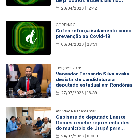
de produtos essenciais no
combate ao Covid-19
20/04/2020 | 12:42
COREN/RO
Cofen reforça isolamento como
prevenção ao Covid-19
06/04/2020 | 23:51
Eleições 2026
Vereador Fernando Silva avalia
desistir de candidatura a
deputado estadual em Rondônia
27/07/2026 | 16:39
Atividade Parlamentar
Gabinete do deputado Laerte
Gomes recebe representantes
do município de Urupá para
reunião institucional
24/07/2026 | 09:09