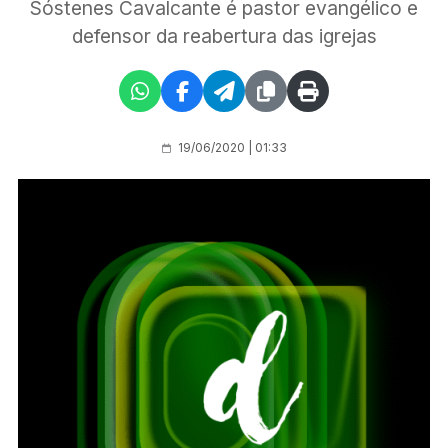
Sóstenes Cavalcante é pastor evangélico e
defensor da reabertura das igrejas
19/06/2020 | 01:33