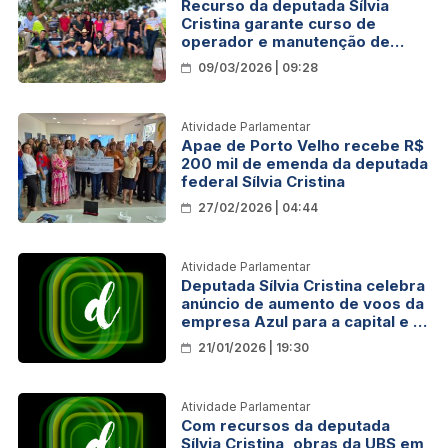
Recurso da deputada Sílvia
Cristina garante curso de
operador e manutenção de
trator, em Alvorada do Oeste
09/03/2026 | 09:28
Atividade Parlamentar
Apae de Porto Velho recebe R$
200 mil de emenda da deputada
federal Sílvia Cristina
27/02/2026 | 04:44
Atividade Parlamentar
Deputada Sílvia Cristina celebra
anúncio de aumento de voos da
empresa Azul para a capital e o
interior
21/01/2026 | 19:30
Atividade Parlamentar
Com recursos da deputada
Sílvia Cristina, obras da UBS em