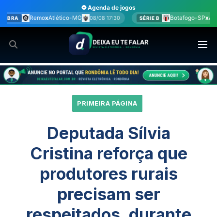
Ir
⚽ Agenda de jogos
para
G
Botafogo-SP
x
América-MG
08/08 17:30
08/08 17:30
SÉRIE B
o
conteúdo
PRIMEIRA PÁGINA
Deputada Sílvia
Cristina reforça que
produtores rurais
precisam ser
respeitados, durante