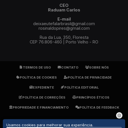
CEO
Raduam Carlos
E-mail
deixaeutefalarbrasil@gmail.com
rosinaldopires@gmail.com
Rua da Lua, 350, Floresta
CEP 76.806-460 | Porto Velho - RO
TERMOS DE USO
CONTATO
SOBRE NÓS
POLÍTICA DE COOKIES
POLÍTICA DE PRIVACIDADE
EXPEDIENTE
POLÍTICA EDITORIAL
POLÍTICA DE CORREÇÕES
PRINCÍPIOS ÉTICOS
PROPRIEDADE E FINANCIAMENTO
POLÍTICA DE FEEDBACK
Jornalista Responsável:
Usamos cookies para melhorar sua experiência.
Rosinaldo Pires - DRT 1905