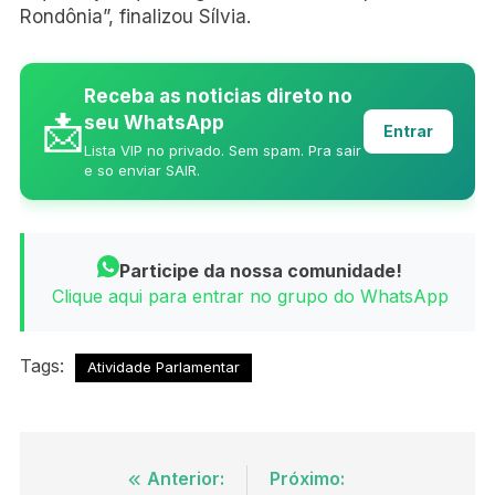
Rondônia”, finalizou Sílvia.
Receba as noticias direto no
📩
seu WhatsApp
Entrar
Lista VIP no privado. Sem spam. Pra sair
e so enviar SAIR.
Participe da nossa comunidade!
Clique aqui para entrar no grupo do WhatsApp
Tags:
Atividade Parlamentar
Navegação
Anterior:
Próximo: