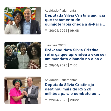
Atividade Parlamentar
Deputada Silvia Cristina anuncia
que tratamento de
quimioterapia chega a Ji-Paraná
neste ano
30/04/2026 | 09:48
Eleições 2026
Pré-candidata Sílvia Cristina
reforça que aprendeu a exercer
um mandato olhando no olho da
população
28/04/2026 | 11:00
Atividade Parlamentar
Deputada Sílvia Cristina já
destinou mais de R$ 220
milhões para o combate ao
câncer em Rondônia
22/04/2026 | 23:22