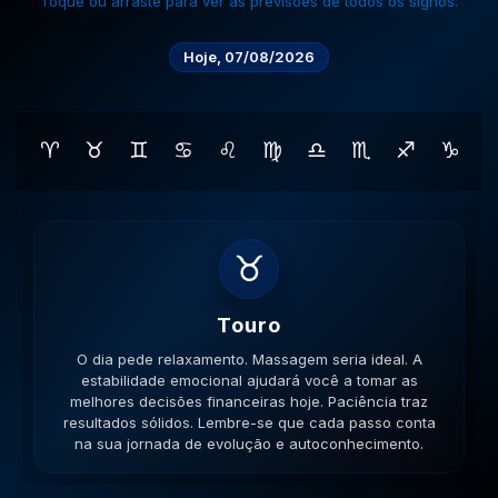
Toque ou arraste para ver as previsões de todos os signos.
Hoje, 07/08/2026
♈
♉
♊
♋
♌
♍
♎
♏
♐
♑
♊
Gemeos
O dia pede movimento. Caminhe, corra, pedale. A
versatilidade é seu ponto forte; use-a para resolver
impasses de forma criativa. A versatilidade ajudará no
sucesso. Lembre-se que cada passo conta na sua
jornada de evolução e autoconhecimento.