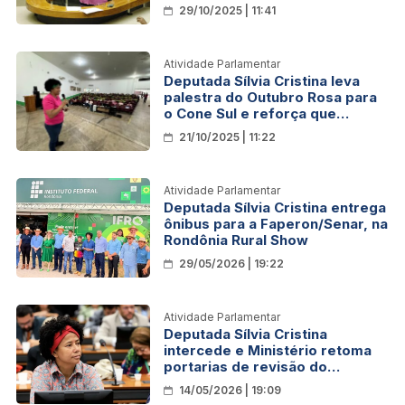
terras documentadas
29/10/2025 | 11:41
Atividade Parlamentar
Deputada Sílvia Cristina leva
palestra do Outubro Rosa para
o Cone Sul e reforça que
prevenção salva vidas
21/10/2025 | 11:22
Atividade Parlamentar
Deputada Sílvia Cristina entrega
ônibus para a Faperon/Senar, na
Rondônia Rural Show
29/05/2026 | 19:22
Atividade Parlamentar
Deputada Sílvia Cristina
intercede e Ministério retoma
portarias de revisão do
enquadramento
14/05/2026 | 19:09