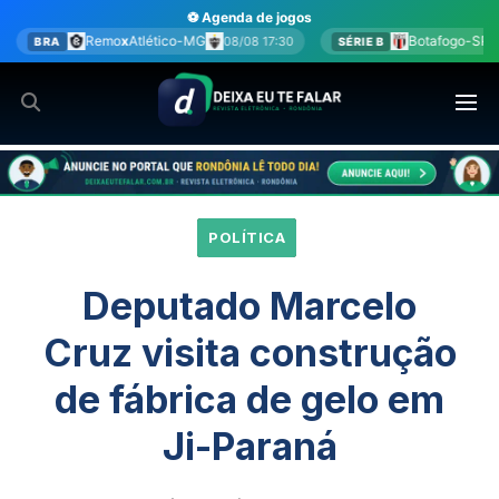
Ir
⚽ Agenda de jogos
para
tico-MG
Botafogo-SP
x
América-MG
08/08 17:30
08/08 17:
SÉRIE B
o
conteúdo
POLÍTICA
Deputado Marcelo
Cruz visita construção
de fábrica de gelo em
Ji-Paraná