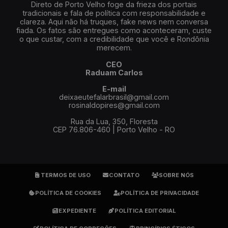
Direto de Porto Velho foge da frieza dos portais
tradicionais e fala de política com responsabilidade e
clareza. Aqui não há truques, fake news nem conversa
fiada. Os fatos são entregues como aconteceram, custe
o que custar, com a credibilidade que você e Rondônia
merecem.
CEO
Raduam Carlos
E-mail
deixaeutefalarbrasil@gmail.com
rosinaldopires@gmail.com
Rua da Lua, 350, Floresta
CEP 76.806-460 | Porto Velho - RO
TERMOS DE USO
CONTATO
SOBRE NÓS
POLÍTICA DE COOKIES
POLÍTICA DE PRIVACIDADE
EXPEDIENTE
POLÍTICA EDITORIAL