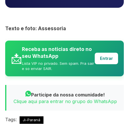
Texto e foto: Assessoria
Receba as noticias direto no
📩
seu WhatsApp
Entrar
Lista VIP no privado. Sem spam. Pra sair
e so enviar SAIR.
Participe da nossa comunidade!
Clique aqui para entrar no grupo do WhatsApp
Tags:
Ji-Paraná