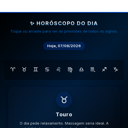
✨ HORÓSCOPO DO DIA
Toque ou arraste para ver as previsões de todos os signos.
Hoje, 07/08/2026
♈
♉
♊
♋
♌
♍
♎
♏
♐
♑
♊
Gemeos
O dia pede movimento. Caminhe, corra, pedale. A