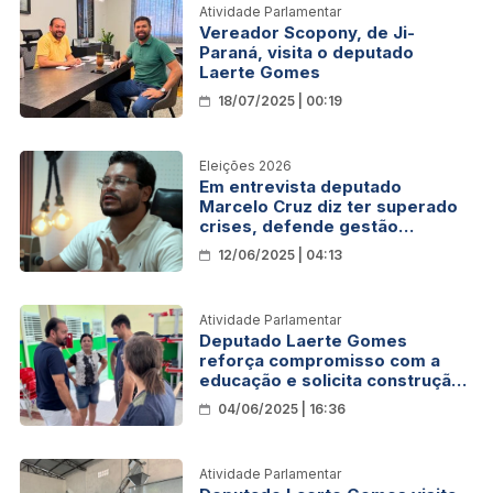
Atividade Parlamentar
Vereador Scopony, de Ji-
Paraná, visita o deputado
Laerte Gomes
18/07/2025 | 00:19
Eleições 2026
Em entrevista deputado
Marcelo Cruz diz ter superado
crises, defende gestão
integrada e anuncia foco na
12/06/2025 | 04:13
reeleição em 2026
Atividade Parlamentar
Deputado Laerte Gomes
reforça compromisso com a
educação e solicita construção
de quadra poliesportiva para
04/06/2025 | 16:36
Escola 13 de Maio, em Ji-Paraná
Atividade Parlamentar