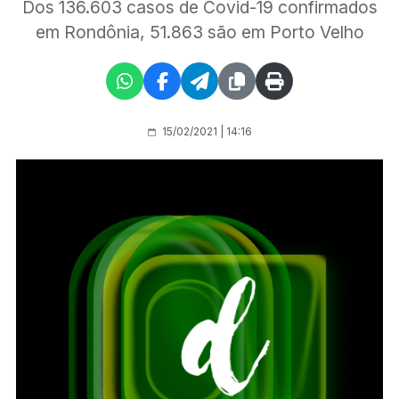
Dos 136.603 casos de Covid-19 confirmados
em Rondônia, 51.863 são em Porto Velho
15/02/2021 | 14:16