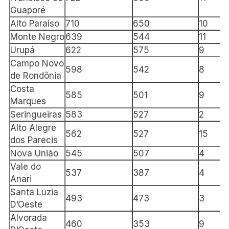
Guaporé
Alto Paraíso
710
650
10
Monte Negro
639
544
11
Urupá
622
575
9
Campo Novo
598
542
8
de Rondônia
Costa
585
501
9
Marques
Seringueiras
583
527
2
Alto Alegre
562
527
15
dos Parecis
Nova União
545
507
4
Vale do
537
387
4
Anari
Santa Luzia
493
473
3
D’Oeste
Alvorada
460
353
9