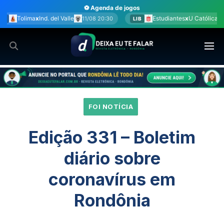
Ir
⚽ Agenda de jogos
para
Estudiantes
x
U Católica
Bolív
/08 20:30
11/08 20:30
LIB
SUL
o
conteúdo
FOI NOTÍCIA
Edição 331 – Boletim
diário sobre
coronavírus em
Rondônia