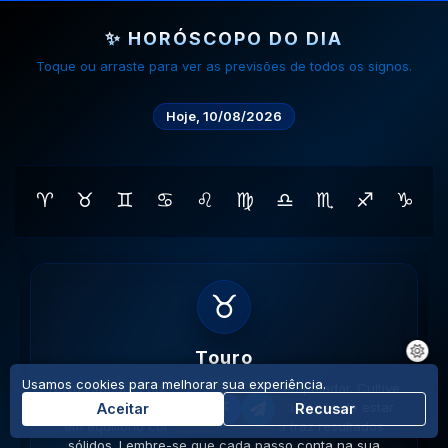
✨ HORÓSCOPO DO DIA
Toque ou arraste para ver as previsões de todos os signos.
Hoje, 10/08/2026
♈
♉
♊
♋
♌
♍
♎
♏
♐
♑
♊
Gemeos
Usamos cookies para melhorar sua experiência.
Novas amizades podem surgir em lugares inusitados. A
versatilidade é seu ponto forte; use-a para resolver
Aceitar
Recusar
impasses de forma criativa. A versatilidade ajudará no
sucesso. Lembre-se que cada passo conta na sua