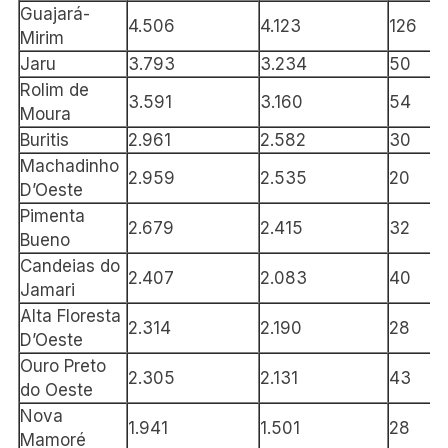
Guajará-
4.506
4.123
126
Mirim
Jaru
3.793
3.234
50
Rolim de
3.591
3.160
54
Moura
Buritis
2.961
2.582
30
Machadinho
2.959
2.535
20
D’Oeste
Pimenta
2.679
2.415
32
Bueno
Candeias do
2.407
2.083
40
Jamari
Alta Floresta
2.314
2.190
28
D’Oeste
Ouro Preto
2.305
2.131
43
do Oeste
Nova
1.941
1.501
28
Mamoré