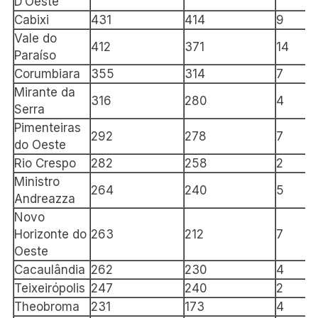
D’Oeste
Cabixi
431
414
9
Vale do
412
371
14
Paraíso
Corumbiara
355
314
7
Mirante da
316
280
4
Serra
Pimenteiras
292
278
7
do Oeste
Rio Crespo
282
258
2
Ministro
264
240
5
Andreazza
Novo
Horizonte do
263
212
7
Oeste
Cacaulândia
262
230
4
Teixeirópolis
247
240
2
Theobroma
231
173
4