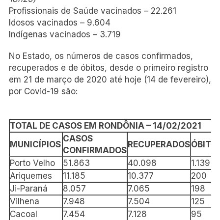
Profissionais de Saúde vacinados – 22.261
Idosos vacinados – 9.604
Indígenas vacinados – 3.719
No Estado, os números de casos confirmados,
recuperados e de óbitos, desde o primeiro registro
em 21 de março de 2020 até hoje (14 de fevereiro),
por Covid-19 são:
TOTAL DE CASOS EM RONDÔNIA – 14/02/2021
CASOS
MUNICÍPIOS
RECUPERADOS
ÓBITO
CONFIRMADOS
Porto Velho
51.863
40.098
1.139
Ariquemes
11.185
10.377
200
Ji-Paraná
8.057
7.065
198
Vilhena
7.948
7.504
125
Cacoal
7.454
7.128
95