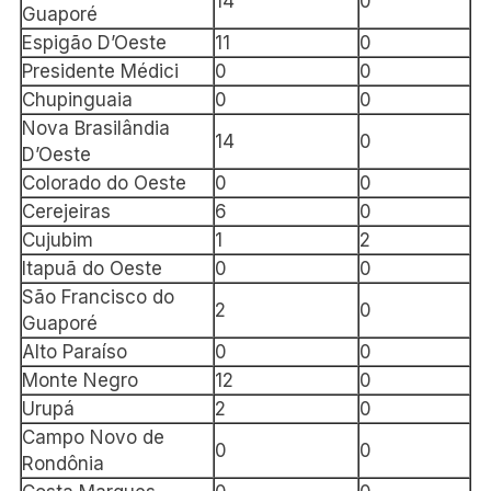
14
0
Guaporé
Espigão D’Oeste
11
0
Presidente Médici
0
0
Chupinguaia
0
0
Nova Brasilândia
14
0
D’Oeste
Colorado do Oeste
0
0
Cerejeiras
6
0
Cujubim
1
2
Itapuã do Oeste
0
0
São Francisco do
2
0
Guaporé
Alto Paraíso
0
0
Monte Negro
12
0
Urupá
2
0
Campo Novo de
0
0
Rondônia