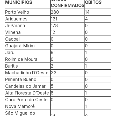
MUNICÍPIOS
ÓBITOS
CONFIRMADOS
Porto Velho
280
14
Ariquemes
131
4
Ji-Paraná
178
0
Vilhena
12
0
Cacoal
0
0
Guajará-Mirim
0
0
Jaru
91
1
Rolim de Moura
0
0
Buritis
2
1
Machadinho D’Oeste
33
0
Pimenta Bueno
0
0
Candeias do Jamari
5
0
Alta Floresta D’Oeste
8
1
Ouro Preto do Oeste
0
0
Nova Mamoré
1
1
São Miguel do