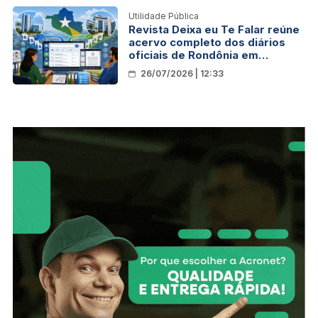
Utilidade Pública
Revista Deixa eu Te Falar reúne
acervo completo dos diários
oficiais de Rondônia em
plataforma gratuita
26/07/2026 | 12:33