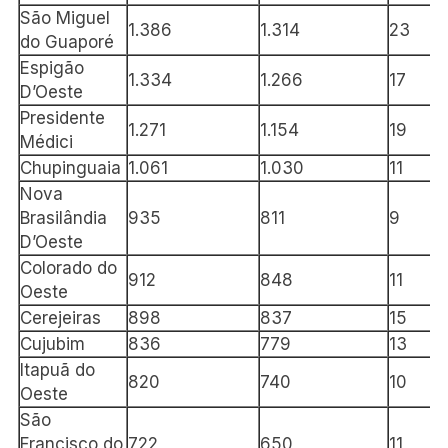
São Miguel
1.386
1.314
23
do Guaporé
Espigão
1.334
1.266
17
D’Oeste
Presidente
1.271
1.154
19
Médici
Chupinguaia
1.061
1.030
11
Nova
Brasilândia
935
811
9
D’Oeste
Colorado do
912
848
11
Oeste
Cerejeiras
898
837
15
Cujubim
836
779
13
Itapuã do
820
740
10
Oeste
São
Francisco do
722
650
11