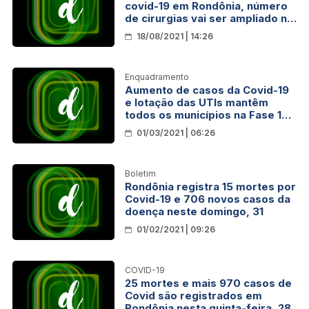
covid-19 em Rondônia, número
de cirurgias vai ser ampliado no
Hospital Regional de Cacoal
18/08/2021 | 14:26
Enquadramento
Aumento de casos da Covid-19
e lotação das UTIs mantêm
todos os municípios na Fase 1
do Plano Todos Por Rondônia
01/03/2021 | 06:26
Boletim
Rondônia registra 15 mortes por
Covid-19 e 706 novos casos da
doença neste domingo, 31
01/02/2021 | 09:26
COVID-19
25 mortes e mais 970 casos de
Covid são registrados em
Rondônia nesta quinta-feira, 28