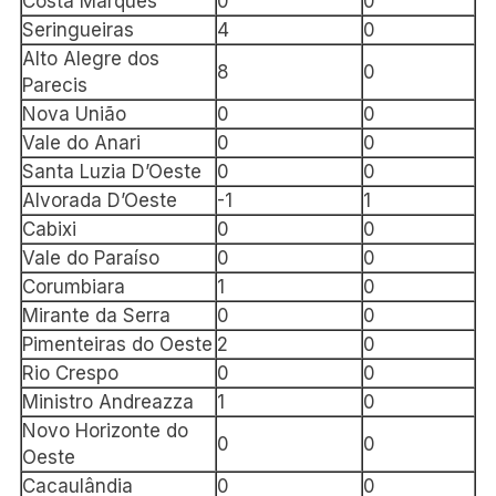
Costa Marques
0
0
Seringueiras
4
0
Alto Alegre dos
8
0
Parecis
Nova União
0
0
Vale do Anari
0
0
Santa Luzia D’Oeste
0
0
Alvorada D’Oeste
-1
1
Cabixi
0
0
Vale do Paraíso
0
0
Corumbiara
1
0
Mirante da Serra
0
0
Pimenteiras do Oeste
2
0
Rio Crespo
0
0
Ministro Andreazza
1
0
Novo Horizonte do
0
0
Oeste
Cacaulândia
0
0