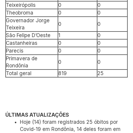
Teixeirópolis
0
0
Theobroma
0
0
Governador Jorge
0
0
Teixeira
São Felipe D’Oeste
1
0
Castanheiras
0
0
Parecis
0
0
Primavera de
0
0
Rondônia
Total geral
819
25
ÚLTIMAS ATUALIZAÇÕES
Hoje (14) foram registrados 25 óbitos por
Covid-19 em Rondônia, 14 deles foram em