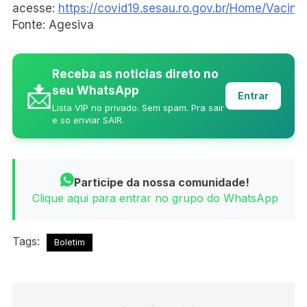
acesse:
https://covid19.sesau.ro.gov.br/Home/Vacina
Fonte: Agesiva
Receba as noticias direto no
📩
seu WhatsApp
Entrar
Lista VIP no privado. Sem spam. Pra sair
e so enviar SAIR.
Participe da nossa comunidade!
Clique aqui para entrar no grupo do WhatsApp
Tags:
Boletim