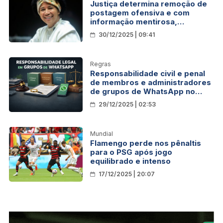
Justiça determina remoção de
postagem ofensiva e com
informação mentirosa,
atacando a deputada Sílvia
30/12/2025 | 09:41
Cristina
Regras
Responsabilidade civil e penal
de membros e administradores
de grupos de WhatsApp no
ordenamento jurídico brasileiro
29/12/2025 | 02:53
Mundial
Flamengo perde nos pênaltis
para o PSG após jogo
equilibrado e intenso
17/12/2025 | 20:07