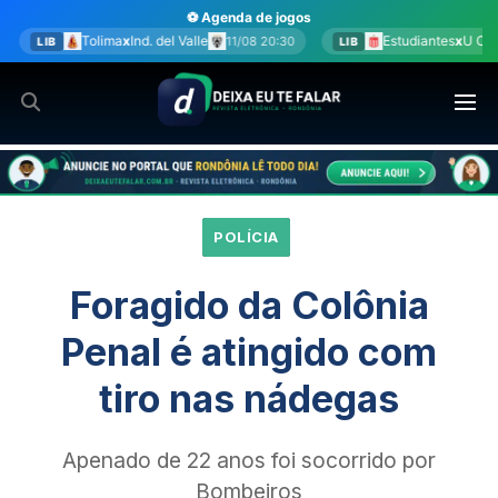
Ir
⚽ Agenda de jogos
para
d. del Valle
Estudiantes
x
U Católica
11/08 20:30
11/08 20:30
LIB
o
conteúdo
POLÍCIA
Foragido da Colônia
Penal é atingido com
tiro nas nádegas
Apenado de 22 anos foi socorrido por
Bombeiros