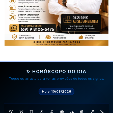
✨ HORÓSCOPO DO DIA
Toque ou arraste para ver as previsões de todos os signos.
Hoje, 10/08/2026
♈
♉
♊
♋
♌
♍
♎
♏
♐
♑