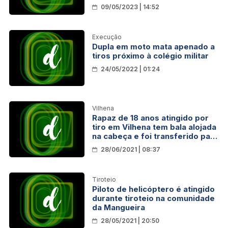
09/05/2023 | 14:52
Execução
Dupla em moto mata apenado a
tiros próximo à colégio militar
24/05/2022 | 01:24
Vilhena
Rapaz de 18 anos atingido por
tiro em Vilhena tem bala alojada
na cabeça e foi transferido para
Cacoal em estado gravíssimo
28/06/2021 | 08:37
Tiroteio
Piloto de helicóptero é atingido
durante tiroteio na comunidade
da Mangueira
28/05/2021 | 20:50