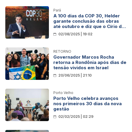
Pará
A 100 dias da COP 30, Helder
garante conclusão das obras
até outubro e diz que o Círio de
Nazaré será teste para o
02/08/2025 | 19:02
evento
RETORNO
Governador Marcos Rocha
retorna a Rondônia após dias de
tensão vividos em Israel
20/06/2025 | 21:10
Porto Velho
Porto Velho celebra avanços
nos primeiros 30 dias da nova
gestão
02/02/2025 | 02:29