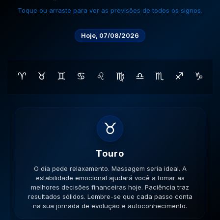
Toque ou arraste para ver as previsões de todos os signos.
Hoje, 07/08/2026
♈
♉
♊
♋
♌
♍
♎
♏
♐
♑
♊
Gemeos
O dia pede movimento. Caminhe, corra, pedale. A
versatilidade é seu ponto forte; use-a para resolver
impasses de forma criativa. A versatilidade ajudará no
sucesso. Lembre-se que cada passo conta na sua
jornada de evolução e autoconhecimento.