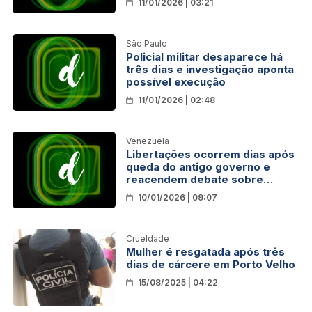
11/01/2026 | 03:21
São Paulo
Policial militar desaparece há
três dias e investigação aponta
possível execução
11/01/2026 | 02:48
Venezuela
Libertações ocorrem dias após
queda do antigo governo e
reacendem debate sobre
direitos humanos no país
10/01/2026 | 09:07
Crueldade
Mulher é resgatada após três
dias de cárcere em Porto Velho
15/08/2025 | 04:22