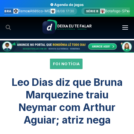
Ir
⚽ Agenda de jogos
para
o-MG
Botafogo-SP
x
América-MG
08/08 17:30
08/08 17:30
SÉRIE B
o
conteúdo
FOI NOTÍCIA
Leo Dias diz que Bruna
Marquezine traiu
Neymar com Arthur
Aguiar; atriz nega