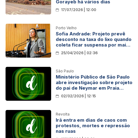
Gorayeb há vários dias
17/07/2026 | 12:00
Porto Velho
Sofia Andrade: Projeto prevê
desconto na taxa do lixo quando
coleta ficar suspensa por mais
de sete dias em Porto Velho
25/04/2026 | 02:36
São Paulo
Ministério Público de São Paulo
abre investigação sobre projeto
do pai de Neymar em Praia
Grande
02/02/2026 | 12:15
Revolta
Irã entra em dias de caos com
protestos, mortes e repressão
nas ruas