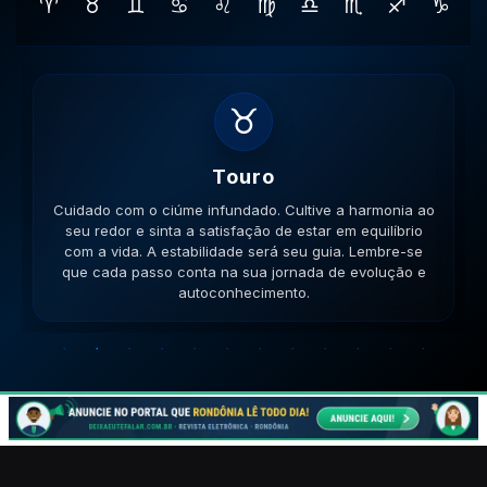
♈
♉
♊
♋
♌
♍
♎
♏
♐
♑
♊
Gemeos
Cuidado com a inconsistência nas relações. Mantenha
a mente aberta para novos aprendizados e trocas de
ideias enriquecedoras. Sua comunicação será a chave.
Lembre-se que cada passo conta na sua jornada de
evolução e autoconhecimento.