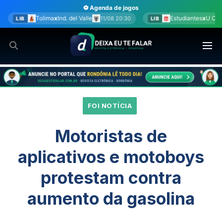
Ir
⚽ Agenda de jogos
para
Ind. del Valle
Estudiantes
x
U Católica
11/08 20:30
11/08 20:30
LIB
o
conteúdo
FOI NOTÍCIA
Motoristas de
aplicativos e motoboys
protestam contra
aumento da gasolina