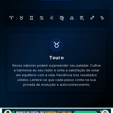
♈
♉
♊
♋
♌
♍
♎
♏
♐
♑
♊
Gemeos
Novas amizades podem surgir em lugares inusitados. A
versatilidade é seu ponto forte; use-a para resolver
impasses de forma criativa. A versatilidade ajudará no
sucesso. Lembre-se que cada passo conta na sua
jornada de evolução e autoconhecimento.