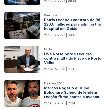
18/07/2026 | 20:14
Denúncia
Patris recebeu contrato de R$
226,8 milhões para administrar
hospital em Goiás
18/07/2026 | 13:18
Multa
Live Norte perde recurso
contra multa do Fisco de Porto
Velho
15/07/2026 | 00:48
Eleições 2026
Marcos Rogério e Bruno
Bolsonaro Scheid defendem
reação firme contra o avanço
da violência em Rondônia
14/07/2026 | 11:24