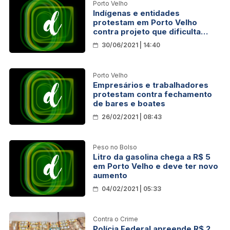
Porto Velho
Indígenas e entidades
protestam em Porto Velho
contra projeto que dificulta
demarcação de terras
30/06/2021 | 14:40
Porto Velho
Empresários e trabalhadores
protestam contra fechamento
de bares e boates
26/02/2021 | 08:43
Peso no Bolso
Litro da gasolina chega a R$ 5
em Porto Velho e deve ter novo
aumento
04/02/2021 | 05:33
Contra o Crime
Polícia Federal apreende R$ 2