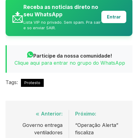
Receba as noticias direto no
📩
seu WhatsApp
Entrar
Lista VIP no privado. Sem spam. Pra sair
e so enviar SAIR.
Participe da nossa comunidade!
Clique aqui para entrar no grupo do WhatsApp
Tags:
Protesto
Navegação
Anterior:
Próximo:
de
Governo entrega
“Operação Alerta”
ventiladores
fiscaliza
Post