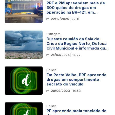
PRF e PM apreendem mais de
300 quilos de drogas em
operação na BR-421, em
Rondônia
22/12/2025 | 22:11
Estiagem
Durante reunião da Sala de
Crise da Região Norte, Defesa
Civil Municipal é informada que
El Niño deve perder força até o
25/03/2024 | 14:22
final deste semestre
Polícia
Em Porto Velho, PRF apreende
drogas em compartimento
secreto do veículo
20/09/2023 | 14:53
Polícia
PF apreende meia tonelada de