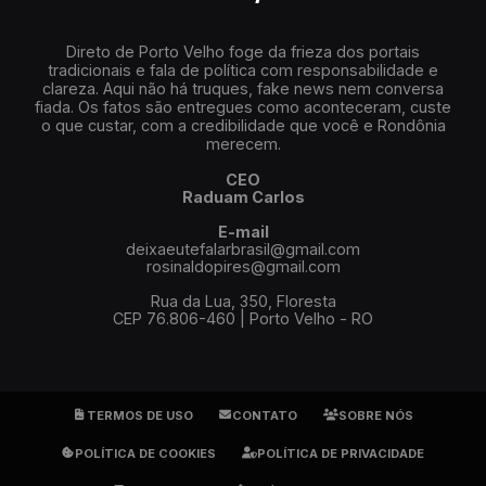
Direto de Porto Velho foge da frieza dos portais
tradicionais e fala de política com responsabilidade e
clareza. Aqui não há truques, fake news nem conversa
fiada. Os fatos são entregues como aconteceram, custe
o que custar, com a credibilidade que você e Rondônia
merecem.
CEO
Raduam Carlos
E-mail
deixaeutefalarbrasil@gmail.com
rosinaldopires@gmail.com
Rua da Lua, 350, Floresta
CEP 76.806-460 | Porto Velho - RO
TERMOS DE USO
CONTATO
SOBRE NÓS
POLÍTICA DE COOKIES
POLÍTICA DE PRIVACIDADE