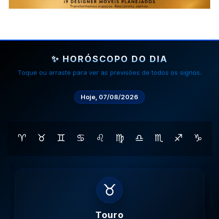
✨ HORÓSCOPO DO DIA
Toque ou arraste para ver as previsões de todos os signos.
Hoje, 07/08/2026
♈
♉
♊
♋
♌
♍
♎
♏
♐
♑
♊
Gemeos