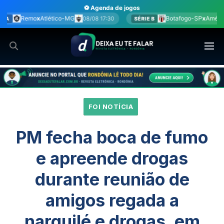
Ir
⚽ Agenda de jogos
para
Botafogo-SP
x
América-MG
8 17:30
08/08 17:30
SÉRIE B
BRA
o
conteúdo
FOI NOTÍCIA
PM fecha boca de fumo
e apreende drogas
durante reunião de
amigos regada a
narguilé e drogas, em