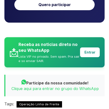
Quero participar
Receba as noticias direto no
📩
seu WhatsApp
Entrar
Lista VIP no privado. Sem spam. Pra sair
e so enviar SAIR.
Participe da nossa comunidade!
Clique aqui para entrar no grupo do WhatsApp
Tags:
Operação Linha de Frente