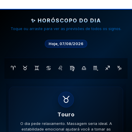
✨ HORÓSCOPO DO DIA
Toque ou arraste para ver as previsões de todos os signos.
Hoje, 07/08/2026
♈
♉
♊
♋
♌
♍
♎
♏
♐
♑
♊
Gemeos
O dia pede movimento. Caminhe, corra, pedale. A
versatilidade é seu ponto forte; use-a para resolver