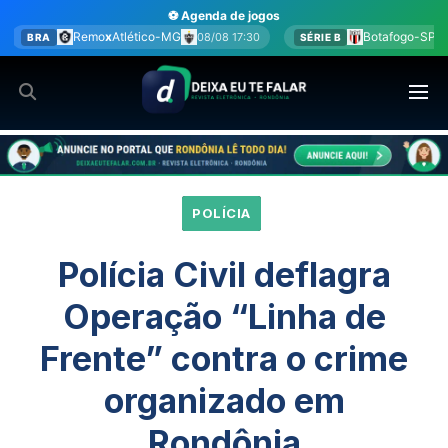
Ir
⚽ Agenda de jogos
para
o-MG
Botafogo-SP
x
América-MG
08/08 17:30
08/08 17:30
SÉRIE B
o
conteúdo
POLÍCIA
Polícia Civil deflagra
Operação “Linha de
Frente” contra o crime
organizado em
Rondônia