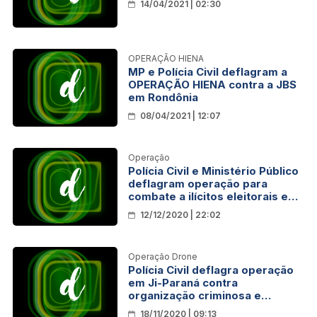
14/04/2021 | 02:30
OPERAÇÃO HIENA
MP e Polícia Civil deflagram a
OPERAÇÃO HIENA contra a JBS
em Rondônia
08/04/2021 | 12:07
Operação
Polícia Civil e Ministério Público
deflagram operação para
combate a ilícitos eleitorais em
São Miguel do Guaporé
12/12/2020 | 22:02
Operação Drone
Polícia Civil deflagra operação
em Ji-Paraná contra
organização criminosa e
cumpre ordens de prisão,
18/11/2020 | 09:13