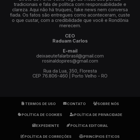
tradicionais e fala de política com responsabilidade e
clareza. Aqui não há truques, fake news nem conversa
fiada. Os fatos são entregues como aconteceram, custe
o que custar, com a credibilidade que você e Rondônia
merecem.
CEO
Raduam Carlos
E-mail
deixaeutefalarbrasil@gmail.com
rosinaldopires@gmail.com
Rua da Lua, 350, Floresta
CEP 76.806-460 | Porto Velho - RO
TERMOS DE USO
CONTATO
SOBRE NÓS
POLÍTICA DE COOKIES
POLÍTICA DE PRIVACIDADE
EXPEDIENTE
POLÍTICA EDITORIAL
POLÍTICA DE CORREÇÕES
PRINCÍPIOS ÉTICOS