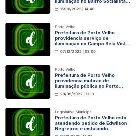
iluminação no Bairro Socialista
após pedido de Edwilson
15/06/2023 | 14:40
Negreiros
Porto Velho
Prefeitura de Porto Velho
providencia serviço de
iluminação no Campo Bela Vista
após pedido de Edwilson
07/12/2022 | 08:00
Negreiros
Porto Velho
Prefeitura de Porto Velho
providencia mutirão de
iluminação pública no Porto
Cristo após pedido de Edwilson
29/09/2022 | 11:18
Negreiros
Legislativo Municipal
Prefeitura de Porto Velho está
atendendo pedido de Edwilson
Negreiros e instalando
sinalização de trânsito em 15