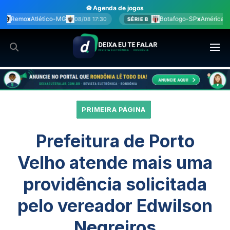
Ir
⚽ Agenda de jogos
para
Botafogo-SP
x
América-MG
Coritib
08/08 17:30
SÉRIE B
BRA
o
conteúdo
PRIMEIRA PÁGINA
Prefeitura de Porto
Velho atende mais uma
providência solicitada
pelo vereador Edwilson
Negreiros