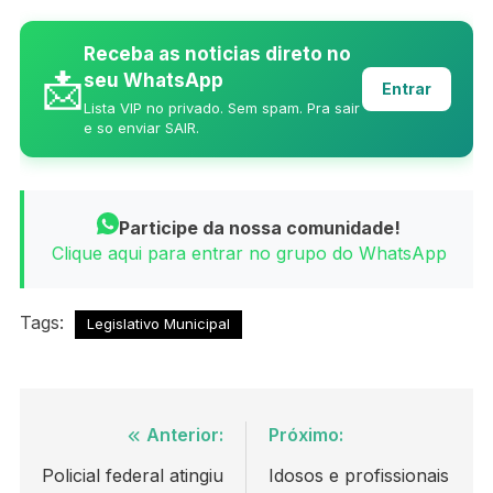
Receba as noticias direto no
📩
seu WhatsApp
Entrar
Lista VIP no privado. Sem spam. Pra sair
e so enviar SAIR.
Participe da nossa comunidade!
Clique aqui para entrar no grupo do WhatsApp
Tags:
Legislativo Municipal
Navegação
Anterior:
Próximo:
de
Policial federal atingiu
Idosos e profissionais