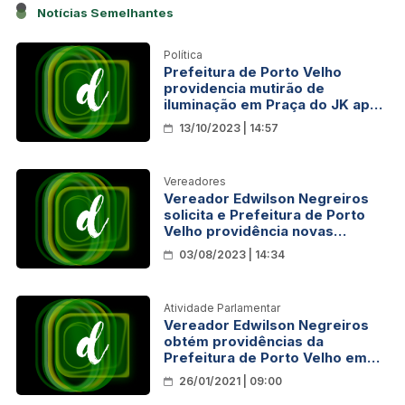
Notícias Semelhantes
Política
Prefeitura de Porto Velho
providencia mutirão de
iluminação em Praça do JK após
pedido do vereador Edwilson
13/10/2023 | 14:57
Negreiros
Vereadores
Vereador Edwilson Negreiros
solicita e Prefeitura de Porto
Velho providência novas
lâmpadas no Bairro Mariana
03/08/2023 | 14:34
Atividade Parlamentar
Vereador Edwilson Negreiros
obtém providências da
Prefeitura de Porto Velho em
restauração no Bairro São
26/01/2021 | 09:00
Cristóvão