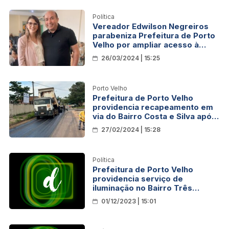
Política
Vereador Edwilson Negreiros
parabeniza Prefeitura de Porto
Velho por ampliar acesso à
educação infantil
26/03/2024 | 15:25
Porto Velho
Prefeitura de Porto Velho
providencia recapeamento em
via do Bairro Costa e Silva após
pedido de Edwilson Negreiros
27/02/2024 | 15:28
Política
Prefeitura de Porto Velho
providencia serviço de
iluminação no Bairro Três
Marias após pedido de Edwilson
01/12/2023 | 15:01
Negreiros