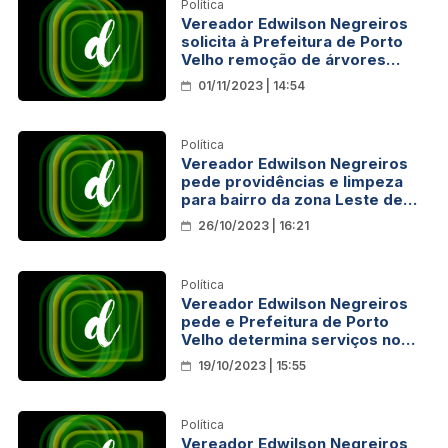
Política
Vereador Edwilson Negreiros
solicita à Prefeitura de Porto
Velho remoção de árvores
caídas no Skate Park
01/11/2023 | 14:54
Política
Vereador Edwilson Negreiros
pede providências e limpeza
para bairro da zona Leste de
Porto Velho
26/10/2023 | 16:21
Política
Vereador Edwilson Negreiros
pede e Prefeitura de Porto
Velho determina serviços no
Bairro Cascalheira/Aparecida
19/10/2023 | 15:55
Política
Vereador Edwilson Negreiros