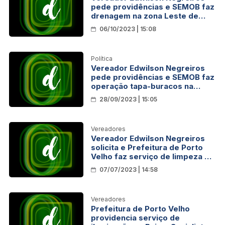
pede providências e SEMOB faz
drenagem na zona Leste de
Porto Velho
06/10/2023 | 15:08
Política
Vereador Edwilson Negreiros
pede providências e SEMOB faz
operação tapa-buracos na
Avenida Amazonas em Porto
28/09/2023 | 15:05
Velho
Vereadores
Vereador Edwilson Negreiros
solicita e Prefeitura de Porto
Velho faz serviço de limpeza e
roçagem em campo da zona
07/07/2023 | 14:58
Leste
Vereadores
Prefeitura de Porto Velho
providencia serviço de