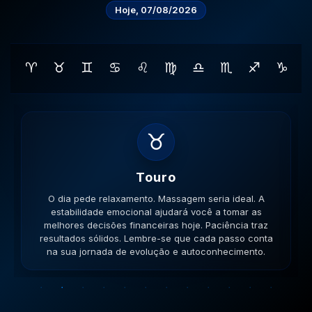
Hoje, 07/08/2026
♈
♉
♊
♋
♌
♍
♎
♏
♐
♑
♊
Gemeos
O dia pede movimento. Caminhe, corra, pedale. A
versatilidade é seu ponto forte; use-a para resolver
impasses de forma criativa. A versatilidade ajudará no
sucesso. Lembre-se que cada passo conta na sua
jornada de evolução e autoconhecimento.