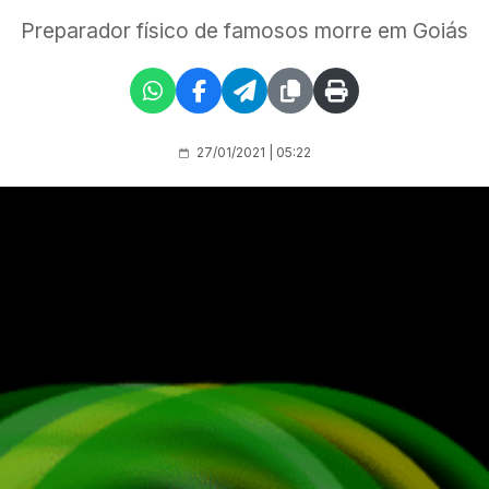
Preparador físico de famosos morre em Goiás
27/01/2021 | 05:22