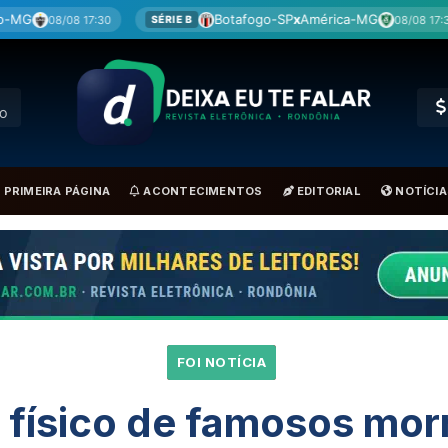
Botafogo-SP
x
América-MG
Coritiba
x
08/08 17:30
SÉRIE B
BRA
RO
PRIMEIRA PÁGINA
ACONTECIMENTOS
EDITORIAL
NOTÍCIA
FOI NOTÍCIA
 físico de famosos mor