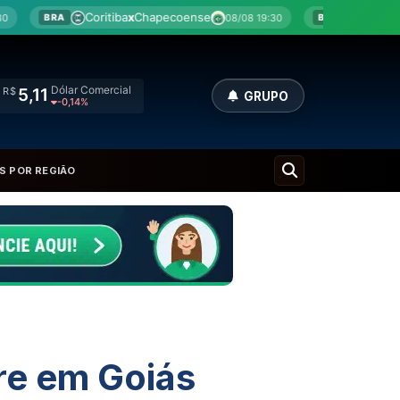
Chapecoense
Botafogo
x
Fluminense
08/08 19:30
08/08 2
BRA
Dólar Comercial
R$
5,11
GRUPO
-0,14%
S POR REGIÃO
re em Goiás