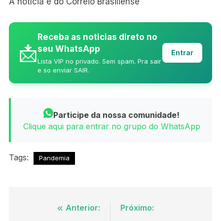
A notícia é do Correio Brasiliense
Receba as noticias direto no
📩
seu WhatsApp
Entrar
Lista VIP no privado. Sem spam. Pra sair
e so enviar SAIR.
Participe da nossa comunidade!
Clique aqui para entrar no grupo do WhatsApp
Tags:
Pandemia
Navegação
Anterior:
Próximo: