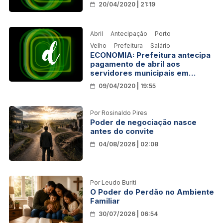
20/04/2020 | 21:19
Abril
Antecipação
Porto
Velho
Prefeitura
Salário
ECONOMIA: Prefeitura antecipa
pagamento de abril aos
servidores municipais em
consequência do novo
09/04/2020 | 19:55
coronavírus
Por Rosinaldo Pires
Poder de negociação nasce
antes do convite
04/08/2026 | 02:08
Por Leudo Buriti
O Poder do Perdão no Ambiente
Familiar
30/07/2026 | 06:54