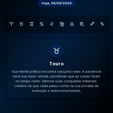
Hoje, 06/08/2026
♈
♉
♊
♋
♌
♍
♎
♏
♐
♑
♊
Gemeos
Sua lógica é impecável hoje. A versatilidade é seu
ponto forte; use-a para resolver impasses de forma
criativa. Esteja aberto a novas ideias. Lembre-se que
cada passo conta na sua jornada de evolução e
autoconhecimento.