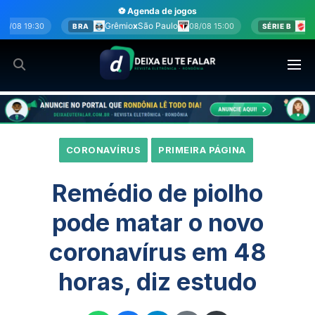
Ir
⚽ Agenda de jogos
para
Grêmio
x
São Paulo
Vila Nova
x
Sport
08/08 15:00
08/08 15:0
SÉRIE B
o
conteúdo
CORONAVÍRUS
PRIMEIRA PÁGINA
Remédio de piolho
pode matar o novo
coronavírus em 48
horas, diz estudo