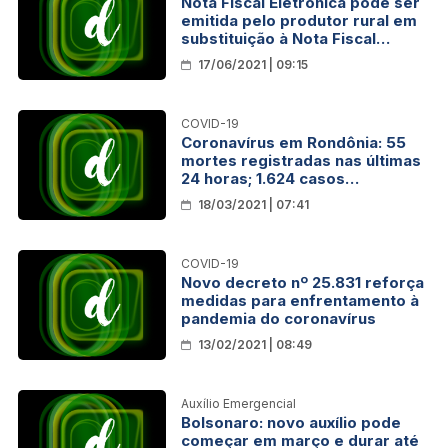
Nota Fiscal Eletrônica pode ser
emitida pelo produtor rural em
substituição à Nota Fiscal
Avulsa; novo decreto está em
17/06/2021 | 09:15
vigor
COVID-19
Coronavírus em Rondônia: 55
mortes registradas nas últimas
24 horas; 1.624 casos
confirmados
18/03/2021 | 07:41
COVID-19
Novo decreto nº 25.831 reforça
medidas para enfrentamento à
pandemia do coronavírus
13/02/2021 | 08:49
Auxílio Emergencial
Bolsonaro: novo auxílio pode
começar em março e durar até