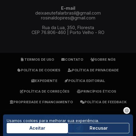
E-mail
deixaeutefalarbrasil@gmail.com
rosinaldopires@gmail.com
Rua da Lua, 350, Floresta
CEP 76.806-460 | Porto Velho - RO
TERMOS DE USO
CONTATO
SOBRE NÓS
POLÍTICA DE COOKIES
POLÍTICA DE PRIVACIDADE
EXPEDIENTE
POLÍTICA EDITORIAL
POLÍTICA DE CORREÇÕES
PRINCÍPIOS ÉTICOS
PROPRIEDADE E FINANCIAMENTO
POLÍTICA DE FEEDBACK
Jornalista Responsável:
Usamos cookies para melhorar sua experiência.
Rosinaldo Pires - DRT 1905
(69) 9 9279-7484
Aceitar
Recusar
Developed By
GrupoDeixa
.