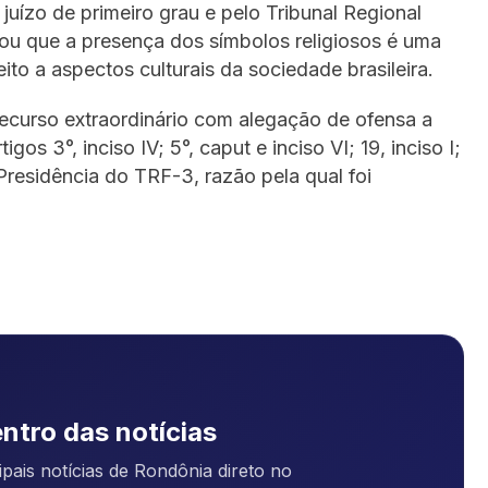
juízo de primeiro grau e pelo Tribunal Regional
ou que a presença dos símbolos religiosos é uma
ito a aspectos culturais da sociedade brasileira.
ecurso extraordinário com alegação de ofensa a
gos 3°, inciso IV; 5°, caput e inciso VI; 19, inciso I;
Presidência do TRF-3, razão pela qual foi
ntro das notícias
pais notícias de Rondônia direto no