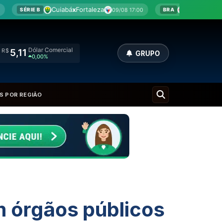
bá
x
Fortaleza
Bragantino
x
Corinthians
09/08 17:00
09/08 17
BRA
Dólar Comercial
R$
5,11
GRUPO
0,00%
S POR REGIÃO
em órgãos públicos