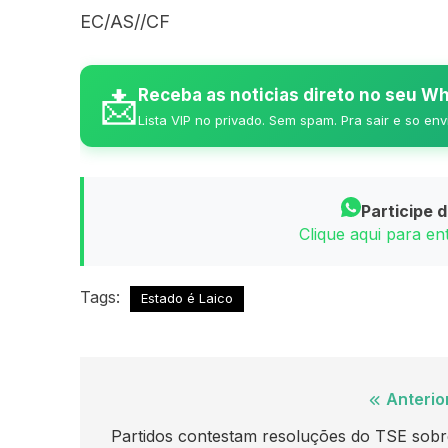
EC/AS//CF​
📩
Receba as noticias direto no seu 
Lista VIP no privado. Sem spam. Pra sair e so env
Participe 
Clique aqui para e
Tags:
Estado é Laico
Navegação
Anterio
de
Partidos contestam resoluções do TSE sobr