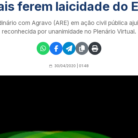
ais ferem laicidade do 
inário com Agravo (ARE) em ação civil pública aj
reconhecida por unanimidade no Plenário Virtual.
30/04/2020 | 01:48