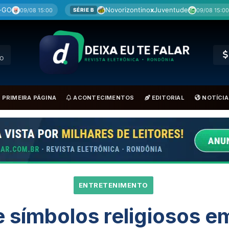
Novorizontino
x
Juventude
Cuia
09/08 15:00
SÉRIE B
SÉRIE B
RO
PRIMEIRA PÁGINA
ACONTECIMENTOS
EDITORIAL
NOTÍCIA
ENTRETENIMENTO
e símbolos religiosos 