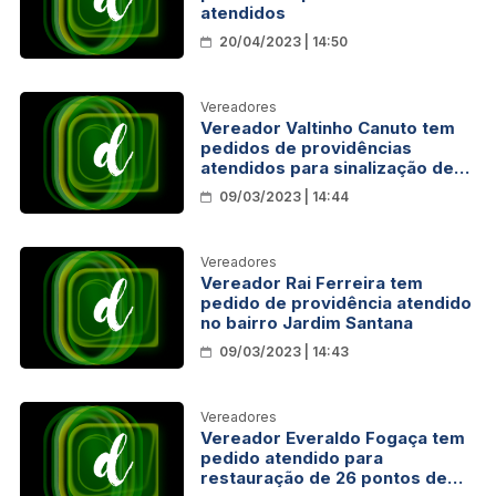
atendidos
20/04/2023 | 14:50
Vereadores
Vereador Valtinho Canuto tem
pedidos de providências
atendidos para sinalização de
trânsito no Distrito de São
09/03/2023 | 14:44
Carlos
Vereadores
Vereador Rai Ferreira tem
pedido de providência atendido
no bairro Jardim Santana
09/03/2023 | 14:43
Vereadores
Vereador Everaldo Fogaça tem
pedido atendido para
restauração de 26 pontos de