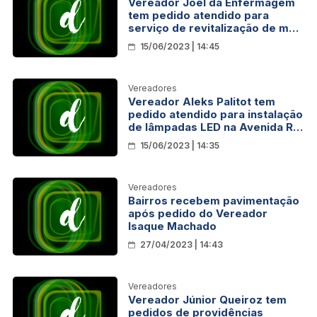
Vereador Joel da Enfermagem
tem pedido atendido para
serviço de revitalização de mais
de 30 pontos de iluminação no
15/06/2023 | 14:45
Bairro Terra Prometida
Vereadores
Vereador Aleks Palitot tem
pedido atendido para instalação
de lâmpadas LED na Avenida Rio
de Janeiro
15/06/2023 | 14:35
Vereadores
Bairros recebem pavimentação
após pedido do Vereador
Isaque Machado
27/04/2023 | 14:43
Vereadores
Vereador Júnior Queiroz tem
pedidos de providências