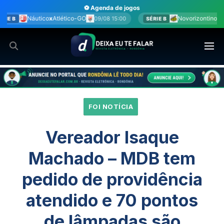
Ir
⚽ Agenda de jogos
para
tico-GO
Novorizontino
x
Juventude
09/08 15:00
09/08 15:0
SÉRIE B
o
conteúdo
FOI NOTÍCIA
Vereador Isaque
Machado – MDB tem
pedido de providência
atendido e 70 pontos
de lâmpadas são