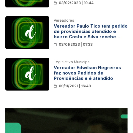
energia na Zona Sul
03/02/2023 | 10:44
Vereadores
Vereador Paulo Tico tem pedido
de providências atendido e
bairro Costa e Silva recebe
serviço de iluminação
03/01/2023 | 01:33
Legislativo Municipal
Vereador Edwilson Negreiros
faz novos Pedidos de
Providências e é atendido
09/11/2021 | 16:48