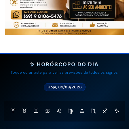
✨ HORÓSCOPO DO DIA
Toque ou arraste para ver as previsões de todos os signos.
Hoje, 09/08/2026
♈
♉
♊
♋
♌
♍
♎
♏
♐
♑