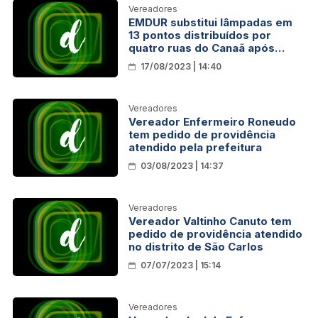
Vereadores
EMDUR substitui lâmpadas em
13 pontos distribuídos por
quatro ruas do Canaã após
pedido do vereador Edwilson
17/08/2023 | 14:40
Negreiros
Vereadores
Vereador Enfermeiro Roneudo
tem pedido de providência
atendido pela prefeitura
03/08/2023 | 14:37
Vereadores
Vereador Valtinho Canuto tem
pedido de providência atendido
no distrito de São Carlos
07/07/2023 | 15:14
Vereadores