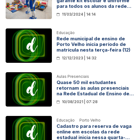
garante kit escolar e uniforme
para todos os alunos da rede
municipal de ensino
11/03/2024 | 14:14
Educação
Rede municipal de ensino de
Porto Velho inicia período de
matrícula nesta terça-feira (12)
12/12/2023 | 14:32
Aulas Presenciais
Quase 50 mil estudantes
retornam às aulas presenciais
na Rede Estadual de Ensino de
Rondônia
10/08/2021 | 07:28
Educação
Porto Velho
Cadastro para reserva de vaga
online em escolas da rede
estadual inicia nessa quarta-