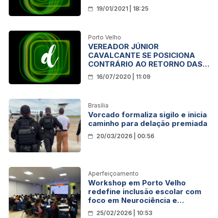
feira, 20
19/01/2021 | 18:25
Porto Velho
VEREADOR JÚNIOR
CAVALCANTE SE POSICIONA
CONTRÁRIO AO RETORNO DAS
AULAS NA REDE MUNICIPAL E
16/07/2020 | 11:09
ESTADUAL DE ENSINO
Brasília
Vorcado formaliza sigilo e inicia
caminho para delação premiada
20/03/2026 | 00:56
Aperfeiçoamento
Workshop em Porto Velho
redefine inclusão escolar com
foco em Neurociência e
Governança Educacional
25/02/2026 | 10:53