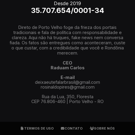
Desde 2019
35.707.654/0001-34
Direto de Porto Velho foge da frieza dos portais
tradicionais e fala de política com responsabilidade e
clareza. Aqui não há truques, fake news nem conversa
fiada. Os fatos são entregues como aconteceram, custe
o que custar, com a credibilidade que você e Rondônia
merecem.
CEO
Raduam Carlos
E-mail
deixaeutefalarbrasil@gmail.com
rosinaldopires@gmail.com
Rua da Lua, 350, Floresta
CEP 76.806-460 | Porto Velho - RO
TERMOS DE USO
CONTATO
SOBRE NÓS