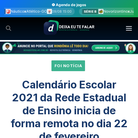
Ir
⚽ Agenda de jogos
para
Novorizontino
x
Juventude
09/08 15:00
09/08 15:00
SÉRIE B
o
conteúdo
FOI NOTÍCIA
Calendário Escolar
2021 da Rede Estadual
de Ensino inicia de
forma remota no dia 22
de fevereiro