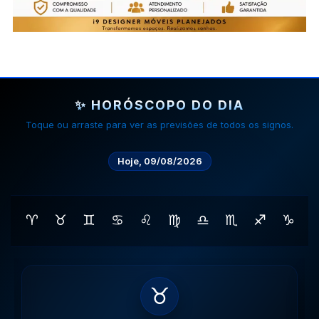
✨ HORÓSCOPO DO DIA
Toque ou arraste para ver as previsões de todos os signos.
Hoje, 09/08/2026
♈
♉
♊
♋
♌
♍
♎
♏
♐
♑
♊