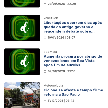
expectativa do público
28/01/2026 | 22:29
Venezuela
Libertações ocorrem dias após
queda do antigo governo e
reacendem debate sobre
direitos humanos no país
10/01/2026 | 09:07
Boa Vista
Aumenta procura por abrigo de
venezuelanos em Boa Vista
após fim de auxílios
temporários
02/01/2026 | 23:10
Meteorologia
Ciclone se afasta e tempo firme
retorna a São Paulo
11/12/2025 | 08:42