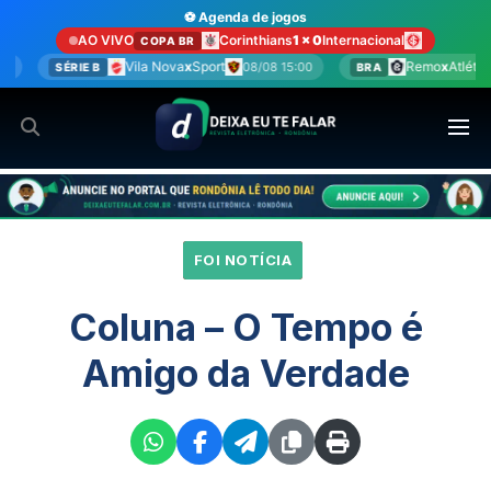
Ir
⚽ Agenda de jogos
para
AO VIVO
Corinthians
1 x 0
Internacional
COPA BR
o
va
x
Sport
Remo
x
Atlético-MG
08/08 15:00
08/08 17:30
BRA
S
conteúdo
FOI NOTÍCIA
Coluna – O Tempo é
Amigo da Verdade