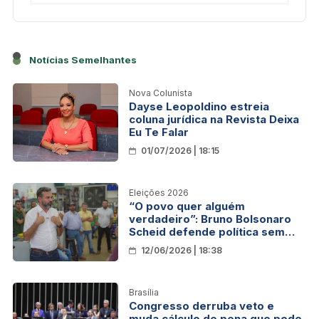
Notícias Semelhantes
Nova Colunista
Dayse Leopoldino estreia
coluna jurídica na Revista Deixa
Eu Te Falar
01/07/2026 | 18:15
Eleições 2026
“O povo quer alguém
verdadeiro”: Bruno Bolsonaro
Scheid defende política sem
personagens e voltada para
12/06/2026 | 18:38
quem mais sofre
Brasília
Congresso derruba veto e
muda cálculo de pena que pode