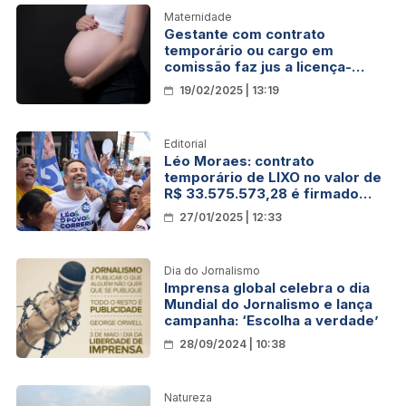
Maternidade
Gestante com contrato
temporário ou cargo em
comissão faz jus a licença-
maternidade e estabilidade, diz
19/02/2025 | 13:19
MPF
Editorial
Léo Moraes: contrato
temporário de LIXO no valor de
R$ 33.575.573,28 é firmado
com a prefeitura de Porto Velho
27/01/2025 | 12:33
Dia do Jornalismo
Imprensa global celebra o dia
Mundial do Jornalismo e lança
campanha: ‘Escolha a verdade’
28/09/2024 | 10:38
Natureza