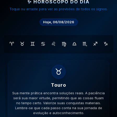
✨ HORÓSCOPO DO DIA
Toque ou arraste para ver as previsões de todos os signos.
Hoje, 06/08/2026
♈
♉
♊
♋
♌
♍
♎
♏
♐
♑
♊
Gemeos
Sua lógica é impecável hoje. A versatilidade é seu
ponto forte; use-a para resolver impasses de forma
criativa. Esteja aberto a novas ideias. Lembre-se que
cada passo conta na sua jornada de evolução e
autoconhecimento.