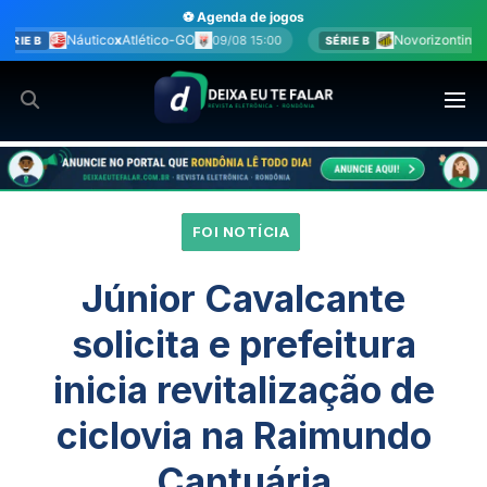
Ir
⚽ Agenda de jogos
para
ético-GO
Novorizontino
x
Juventude
09/08 15:00
09/08 15:
SÉRIE B
o
conteúdo
FOI NOTÍCIA
Júnior Cavalcante
solicita e prefeitura
inicia revitalização de
ciclovia na Raimundo
Cantuária