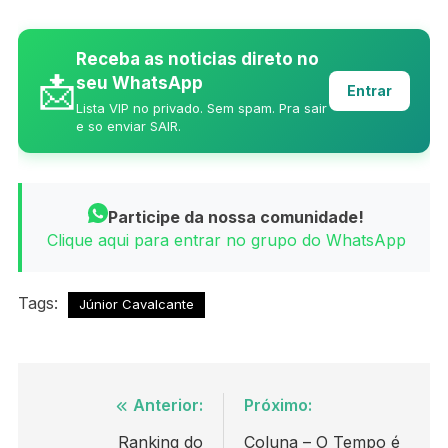
Receba as noticias direto no
📩
seu WhatsApp
Entrar
Lista VIP no privado. Sem spam. Pra sair
e so enviar SAIR.
Participe da nossa comunidade!
Clique aqui para entrar no grupo do WhatsApp
Tags:
Júnior Cavalcante
Navegação
Anterior:
Próximo:
de
Ranking do
Coluna – O Tempo é