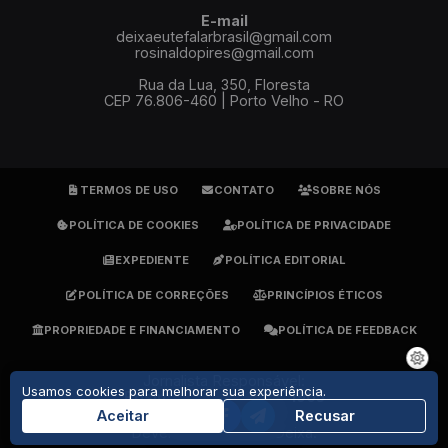
E-mail
deixaeutefalarbrasil@gmail.com
rosinaldopires@gmail.com
Rua da Lua, 350, Floresta
CEP 76.806-460 | Porto Velho - RO
TERMOS DE USO
CONTATO
SOBRE NÓS
POLÍTICA DE COOKIES
POLÍTICA DE PRIVACIDADE
EXPEDIENTE
POLÍTICA EDITORIAL
POLÍTICA DE CORREÇÕES
PRINCÍPIOS ÉTICOS
PROPRIEDADE E FINANCIAMENTO
POLÍTICA DE FEEDBACK
Jornalista Responsável:
Usamos cookies para melhorar sua experiência.
Rosinaldo Pires - DRT 1905
(69) 9 9279-7484
Aceitar
Recusar
Developed By
GrupoDeixa
.