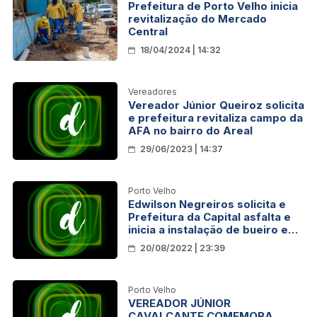
Prefeitura de Porto Velho inicia
revitalização do Mercado
Central
18/04/2024 | 14:32
Vereadores
Vereador Júnior Queiroz solicita
e prefeitura revitaliza campo da
AFA no bairro do Areal
29/06/2023 | 14:37
Porto Velho
Edwilson Negreiros solicita e
Prefeitura da Capital asfalta e
inicia a instalação de bueiro e
‘‘boca de lobo’’ no Bairro
20/08/2022 | 23:39
Floresta
Porto Velho
VEREADOR JÚNIOR
CAVALCANTE COMEMORA