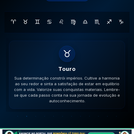
♈
♉
♊
♋
♌
♍
♎
♏
♐
♑
♊
Gemeos
Sua habilidade manual pode ser útil. Conecte-se com
pessoas que compartilham seus ideais e veja como a
colaboração gera frutos. Esteja aberto a novas ideias.
Lembre-se que cada passo conta na sua jornada de
evolução e autoconhecimento.