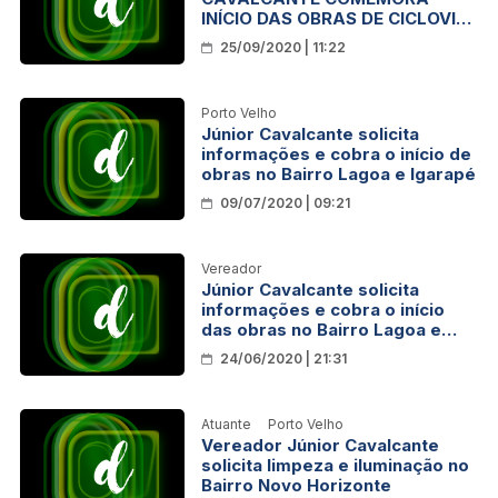
INÍCIO DAS OBRAS DE CICLOVIA
NA AV. JORGE TEIXEIRA
25/09/2020 | 11:22
Porto Velho
Júnior Cavalcante solicita
informações e cobra o início de
obras no Bairro Lagoa e Igarapé
09/07/2020 | 09:21
Vereador
Júnior Cavalcante solicita
informações e cobra o início
das obras no Bairro Lagoa e
Igarapé
24/06/2020 | 21:31
Atuante
Porto Velho
Vereador Júnior Cavalcante
solicita limpeza e iluminação no
Bairro Novo Horizonte