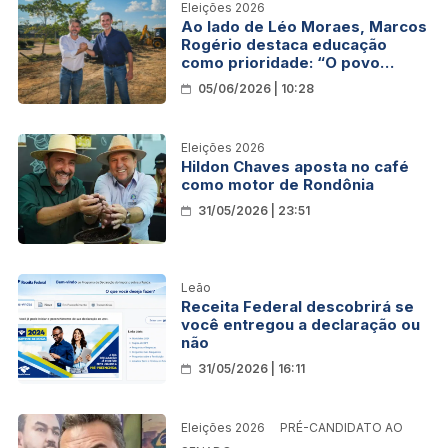
Eleições 2026
Ao lado de Léo Moraes, Marcos
Rogério destaca educação
como prioridade: “O povo
merece investimentos que
05/06/2026 | 10:28
ajudem a construir um futuro
melhor”
Eleições 2026
Hildon Chaves aposta no café
como motor de Rondônia
31/05/2026 | 23:51
Leão
Receita Federal descobrirá se
você entregou a declaração ou
não
31/05/2026 | 16:11
Eleições 2026
PRÉ-CANDIDATO AO