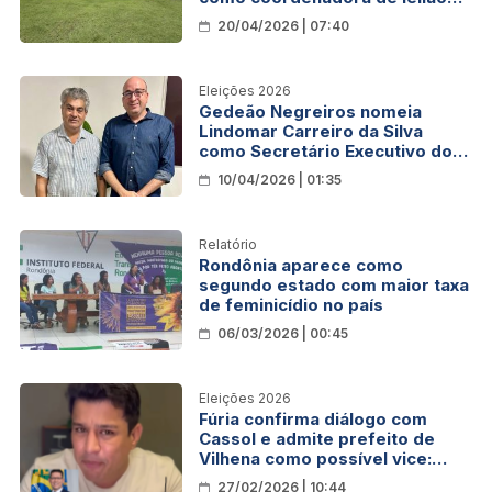
do Hospital de Amor
20/04/2026 | 07:40
Eleições 2026
Gedeão Negreiros nomeia
Lindomar Carreiro da Silva
como Secretário Executivo do
PSDB em Rondônia
10/04/2026 | 01:35
Relatório
Rondônia aparece como
segundo estado com maior taxa
de feminicídio no país
06/03/2026 | 00:45
Eleições 2026
Fúria confirma diálogo com
Cassol e admite prefeito de
Vilhena como possível vice:
“Tenho boa relação com ele”
27/02/2026 | 10:44