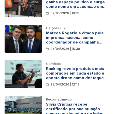
ganha espaço político e surge
como nome em ascensão em
Rondônia
07/05/2026 | 10:13
Eleições 2026
Marcos Rogério é citado pela
imprensa nacional como
coordenador de campanha
presidencial em Rondônia
26/04/2026 | 15:30
Comércio
Ranking revela produtos mais
comprados em cada estado e
aponta drone como destaque
em Rondônia
23/04/2026 | 12:13
Reconhecimento
Sílvia Cristina recebe
certificado por sua atuação
como coordenadora de leilão