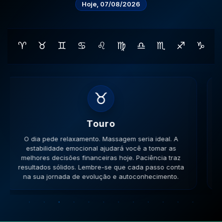
Hoje, 07/08/2026
♈
♉
♊
♋
♌
♍
♎
♏
♐
♑
♊
Gemeos
O dia pede movimento. Caminhe, corra, pedale. A
versatilidade é seu ponto forte; use-a para resolver
impasses de forma criativa. A versatilidade ajudará no
sucesso. Lembre-se que cada passo conta na sua
jornada de evolução e autoconhecimento.