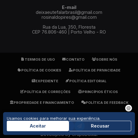
E-mail
deixaeutefalarbrasil@gmail.com
rosinaldopires@gmail.com
Rua da Lua, 350, Floresta
CEP 76.806-460 | Porto Velho - RO
TERMOS DE USO
CONTATO
SOBRE NÓS
POLÍTICA DE COOKIES
POLÍTICA DE PRIVACIDADE
EXPEDIENTE
POLÍTICA EDITORIAL
POLÍTICA DE CORREÇÕES
PRINCÍPIOS ÉTICOS
PROPRIEDADE E FINANCIAMENTO
POLÍTICA DE FEEDBACK
Jornalista Responsável:
Usamos cookies para melhorar sua experiência.
Rosinaldo Pires - DRT 1905
Aceitar
Recusar
(69) 9 9279-7484
Developed By
GrupoDeixa
.