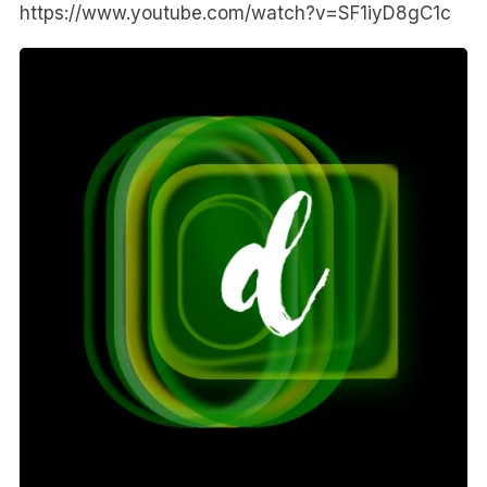
https://www.youtube.com/watch?v=SF1iyD8gC1c