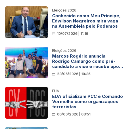
Eleições 2026
Conhecido como Meu Príncipe,
Edwilson Negreiros mira vaga
na Assembleia pelo Podemos
10/07/2026 | 11:16
Eleições 2026
Marcos Rogério anuncia
Rodrigo Camargo como pré-
candidato a vice e recebe apoio
oficial do prefeito de Porto
23/06/2026 | 10:35
Velho, Léo Moraes
EUA
EUA oficializam PCC e Comando
Vermelho como organizações
terroristas
06/06/2026 | 03:51