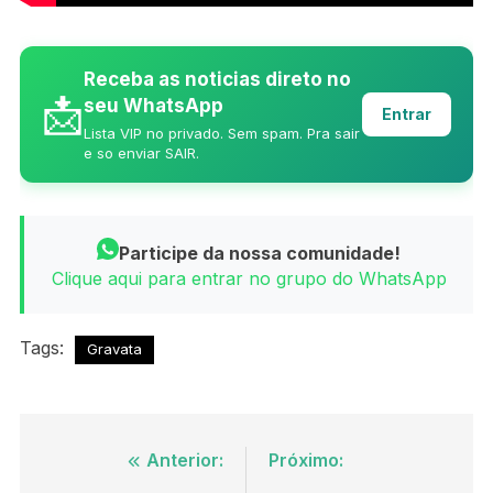
Receba as noticias direto no
📩
seu WhatsApp
Entrar
Lista VIP no privado. Sem spam. Pra sair
e so enviar SAIR.
Participe da nossa comunidade!
Clique aqui para entrar no grupo do WhatsApp
Tags:
Gravata
Navegação
Anterior:
Próximo: