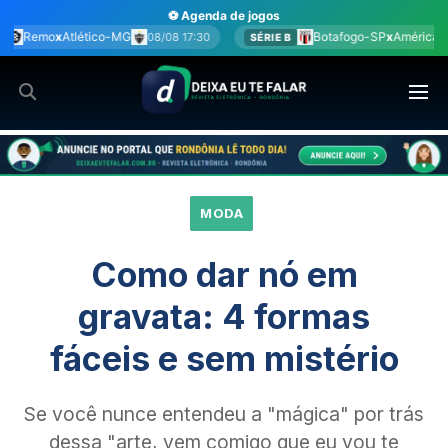
Ir
⚽ Agenda de jogos
para
Botafogo-SP
x
América-MG
Co
:30
08/08 17:30
SÉRIE B
BRA
o
conteúdo
MODA
Como dar nó em
gravata: 4 formas
fáceis e sem mistério
Se você nunce entendeu a "mágica" por trás
dessa "arte, vem comigo que eu vou te