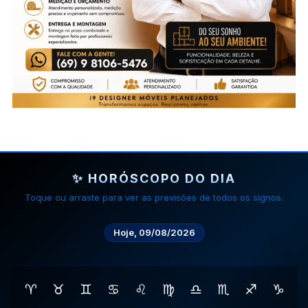
✨ HORÓSCOPO DO DIA
Toque ou arraste para ver as previsões de todos os signos.
Hoje, 09/08/2026
♈
♉
♊
♋
♌
♍
♎
♏
♐
♑