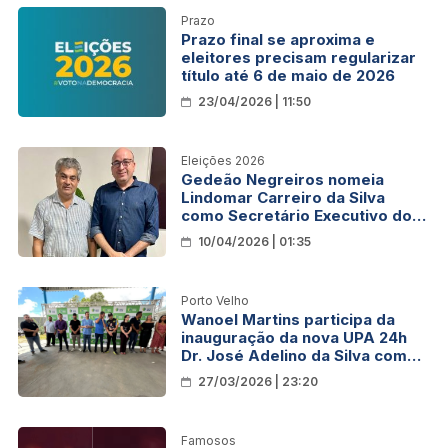
Prazo
Prazo final se aproxima e
eleitores precisam regularizar
título até 6 de maio de 2026
23/04/2026 | 11:50
Eleições 2026
Gedeão Negreiros nomeia
Lindomar Carreiro da Silva
como Secretário Executivo do
PSDB em Rondônia
10/04/2026 | 01:35
Porto Velho
Wanoel Martins participa da
inauguração da nova UPA 24h
Dr. José Adelino da Silva com
capacidade para atender até
27/03/2026 | 23:20
500 pessoas por dia
Famosos