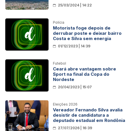
El Niño deve perder força até o
25/03/2024 | 14:22
final deste semestre
Polícia
Motorista foge depois de
derrubar poste e deixar bairro
Costa e Silva sem energia
01/12/2023 | 14:39
Futebol
Ceará abre vantagem sobre
Sport na final da Copa do
Nordeste
20/04/2023 | 15:07
Eleições 2026
Vereador Fernando Silva avalia
desistir de candidatura a
deputado estadual em Rondônia
27/07/2026 | 16:39