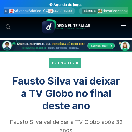
Ir
⚽ Agenda de jogos
para
-GO
Novorizontino
x
Juventude
09/08 15:00
09/08 15:00
SÉRIE B
o
conteúdo
FOI NOTÍCIA
Fausto Silva vai deixar
a TV Globo no final
deste ano
Fausto Silva vai deixar a TV Globo após 32
anos