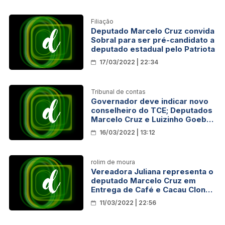
Filiação
Deputado Marcelo Cruz convida
Sobral para ser pré-candidato a
deputado estadual pelo Patriota
17/03/2022 | 22:34
Tribunal de contas
Governador deve indicar novo
conselheiro do TCE; Deputados
Marcelo Cruz e Luizinho Goebel
disputam vaga
16/03/2022 | 13:12
rolim de moura
Vereadora Juliana representa o
deputado Marcelo Cruz em
Entrega de Café e Cacau Clonal
em Rolim de Moura
11/03/2022 | 22:56