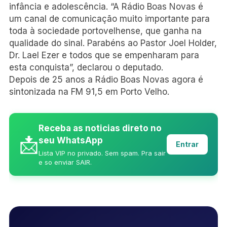
infância e adolescência. “A Rádio Boas Novas é
um canal de comunicação muito importante para
toda à sociedade portovelhense, que ganha na
qualidade do sinal. Parabéns ao Pastor Joel Holder,
Dr. Lael Ezer e todos que se empenharam para
esta conquista”, declarou o deputado.
Depois de 25 anos a Rádio Boas Novas agora é
sintonizada na FM 91,5 em Porto Velho.
Receba as noticias direto no
📩
seu WhatsApp
Entrar
Lista VIP no privado. Sem spam. Pra sair
e so enviar SAIR.