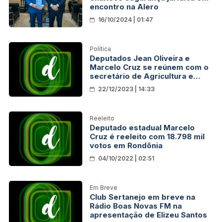
encontro na Alero
16/10/2024 | 01:47
Política
Deputados Jean Oliveira e
Marcelo Cruz se reúnem com o
secretário de Agricultura e
Abastecimento do Estado de
22/12/2023 | 14:33
São Paulo
Reeleito
Deputado estadual Marcelo
Cruz é reeleito com 18.798 mil
votos em Rondônia
04/10/2022 | 02:51
Em Breve
Club Sertanejo em breve na
Rádio Boas Novas FM na
apresentação de Elizeu Santos