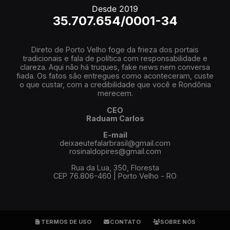
Desde 2019
35.707.654/0001-34
Direto de Porto Velho foge da frieza dos portais
tradicionais e fala de política com responsabilidade e
clareza. Aqui não há truques, fake news nem conversa
fiada. Os fatos são entregues como aconteceram, custe
o que custar, com a credibilidade que você e Rondônia
merecem.
CEO
Raduam Carlos
E-mail
deixaeutefalarbrasil@gmail.com
rosinaldopires@gmail.com
Rua da Lua, 350, Floresta
CEP 76.806-460 | Porto Velho - RO
TERMOS DE USO
CONTATO
SOBRE NÓS