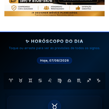
✨ HORÓSCOPO DO DIA
Toque ou arraste para ver as previsões de todos os signos.
Hoje, 07/08/2026
♈
♉
♊
♋
♌
♍
♎
♏
♐
♑
♊