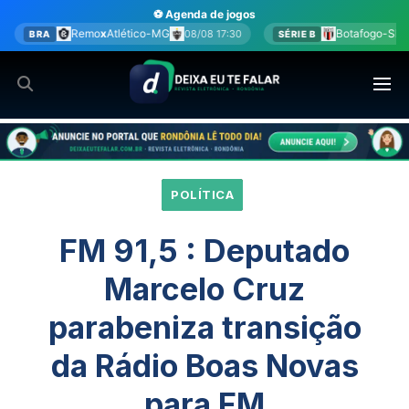
Ir
⚽ Agenda de jogos
para
tico-MG
Botafogo-SP
x
América-MG
08/08 17:30
08/08 17:
SÉRIE B
o
conteúdo
POLÍTICA
FM 91,5 : Deputado
Marcelo Cruz
parabeniza transição
da Rádio Boas Novas
para FM