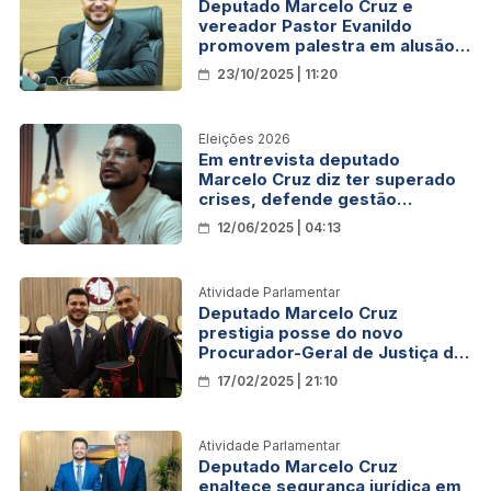
Deputado Marcelo Cruz e
vereador Pastor Evanildo
promovem palestra em alusão
ao Outubro Rosa
23/10/2025 | 11:20
Eleições 2026
Em entrevista deputado
Marcelo Cruz diz ter superado
crises, defende gestão
integrada e anuncia foco na
12/06/2025 | 04:13
reeleição em 2026
Atividade Parlamentar
Deputado Marcelo Cruz
prestigia posse do novo
Procurador-Geral de Justiça de
Rondônia
17/02/2025 | 21:10
Atividade Parlamentar
Deputado Marcelo Cruz
enaltece segurança jurídica em