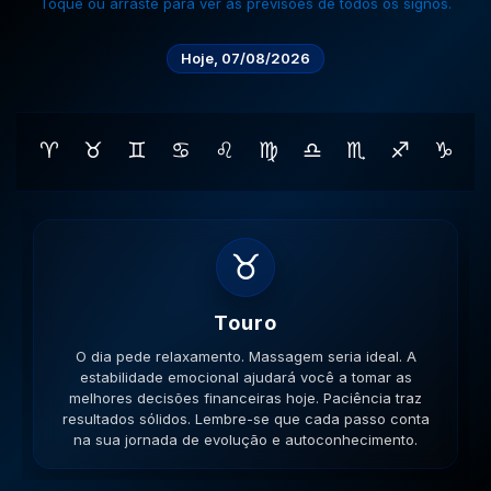
Toque ou arraste para ver as previsões de todos os signos.
Hoje, 07/08/2026
♈
♉
♊
♋
♌
♍
♎
♏
♐
♑
♊
Gemeos
O dia pede movimento. Caminhe, corra, pedale. A
versatilidade é seu ponto forte; use-a para resolver
impasses de forma criativa. A versatilidade ajudará no
sucesso. Lembre-se que cada passo conta na sua
jornada de evolução e autoconhecimento.