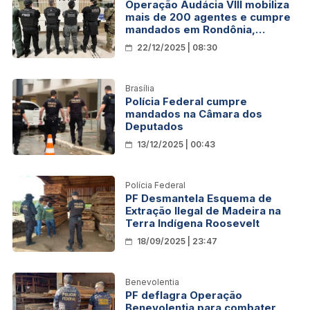
Operação Audácia VIII mobiliza
mais de 200 agentes e cumpre
mandados em Rondônia,
Amazonas e Paraná
22/12/2025 | 08:30
Brasília
Polícia Federal cumpre
mandados na Câmara dos
Deputados
13/12/2025 | 00:43
Polícia Federal
PF Desmantela Esquema de
Extração Ilegal de Madeira na
Terra Indígena Roosevelt
18/09/2025 | 23:47
Benevolentia
PF deflagra Operação
Benevolentia para combater