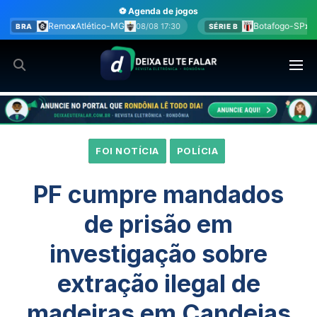
Ir
⚽ Agenda de jogos
para
o-MG
Botafogo-SP
x
América-MG
08/08 17:30
08/08 17:30
SÉRIE B
o
conteúdo
FOI NOTÍCIA
POLÍCIA
PF cumpre mandados
de prisão em
investigação sobre
extração ilegal de
madeiras em Candeias