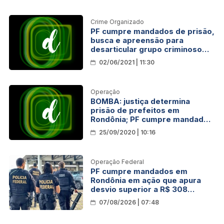
Crime Organizado
PF cumpre mandados de prisão,
busca e apreensão para
desarticular grupo criminoso
em RO, MG e MT
02/06/2021 | 11:30
Operação
BOMBA: justiça determina
prisão de prefeitos em
Rondônia; PF cumpre mandados
contra “propineiros” e tem
25/09/2020 | 10:16
deputado envolvido
Operação Federal
PF cumpre mandados em
Rondônia em ação que apura
desvio superior a R$ 308
milhões
07/08/2026 | 07:48