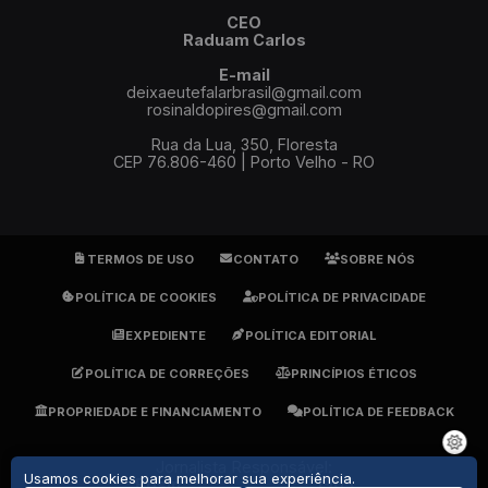
CEO
Raduam Carlos
E-mail
deixaeutefalarbrasil@gmail.com
rosinaldopires@gmail.com
Rua da Lua, 350, Floresta
CEP 76.806-460 | Porto Velho - RO
TERMOS DE USO
CONTATO
SOBRE NÓS
POLÍTICA DE COOKIES
POLÍTICA DE PRIVACIDADE
EXPEDIENTE
POLÍTICA EDITORIAL
POLÍTICA DE CORREÇÕES
PRINCÍPIOS ÉTICOS
PROPRIEDADE E FINANCIAMENTO
POLÍTICA DE FEEDBACK
Jornalista Responsável:
Usamos cookies para melhorar sua experiência.
Rosinaldo Pires - DRT 1905