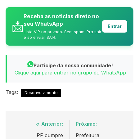
Receba as noticias direto no
📩
seu WhatsApp
Entrar
Lista VIP no privado. Sem spam. Pra sair
e so enviar SAIR.
Participe da nossa comunidade!
Clique aqui para entrar no grupo do WhatsApp
Tags:
Desenvolvimento
Navegação
Anterior:
Próximo:
de
PF cumpre
Prefeitura