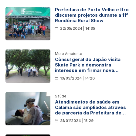
Prefeitura de Porto Velho e Ifro
discutem projetos durante a 11ª
Rondônia Rural Show
22/05/2024 | 14:35
Meio Ambiente
Cônsul geral do Japão visita
Skate Park e demonstra
interesse em firmar nova
parceria com a Prefeitura de
19/03/2024 | 14:26
Porto Velho
Saúde
Atendimentos de saúde em
Calama são ampliados através
de parceria da Prefeitura de
Porto Velho com o “Projeto FOB
31/01/2024 | 15:29
USP em Rondônia”