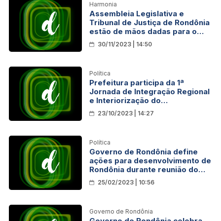
Harmonia
Assembleia Legislativa e
Tribunal de Justiça de Rondônia
estão de mãos dadas para o
desenvolvimento do estado
30/11/2023 | 14:50
Política
Prefeitura participa da 1ª
Jornada de Integração Regional
e Interiorização do
Desenvolvimento de Rondônia
23/10/2023 | 14:27
Política
Governo de Rondônia define
ações para desenvolvimento de
Rondônia durante reunião do
Conder, na Capital
25/02/2023 | 10:56
Governo de Rondônia
Governo de Rondônia celebra