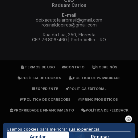
CEO
Raduam Carlos
E-mail
deixaeutefalarbrasil@gmail.com
rosinaldopires@gmail.com
Rua da Lua, 350, Floresta
CEP 76.806-460 | Porto Velho - RO
TERMOS DE USO
CONTATO
SOBRE NÓS
POLÍTICA DE COOKIES
POLÍTICA DE PRIVACIDADE
EXPEDIENTE
POLÍTICA EDITORIAL
POLÍTICA DE CORREÇÕES
PRINCÍPIOS ÉTICOS
PROPRIEDADE E FINANCIAMENTO
POLÍTICA DE FEEDBACK
Jornalista Responsável:
Usamos cookies para melhorar sua experiência.
Rosinaldo Pires - DRT 1905
(69) 9 9279-7484
Aceitar
Recusar