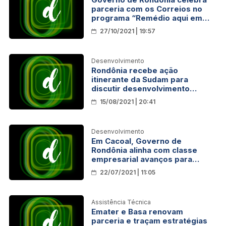
parceria com os Correios no
programa “Remédio aqui em
Casa”
27/10/2021 | 19:57
Desenvolvimento
Rondônia recebe ação
itinerante da Sudam para
discutir desenvolvimento
regional
15/08/2021 | 20:41
Desenvolvimento
Em Cacoal, Governo de
Rondônia alinha com classe
empresarial avanços para
fomentar desenvolvimento
22/07/2021 | 11:05
econômico
Assistência Técnica
Emater e Basa renovam
parceria e traçam estratégias