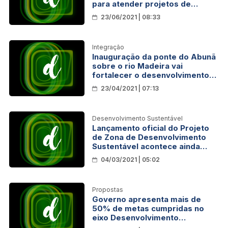
para atender projetos de
desenvolvimento do setor
23/06/2021 | 08:33
produtivo
Integração
Inauguração da ponte do Abunã
sobre o rio Madeira vai
fortalecer o desenvolvimento
econômico de Rondônia
23/04/2021 | 07:13
Desenvolvimento Sustentável
Lançamento oficial do Projeto
de Zona de Desenvolvimento
Sustentável acontece ainda
este ano em Rondônia
04/03/2021 | 05:02
Propostas
Governo apresenta mais de
50% de metas cumpridas no
eixo Desenvolvimento
Econômico do Plano Estratégico