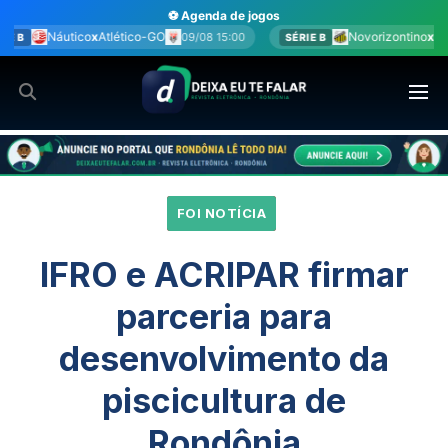
Ir
⚽ Agenda de jogos
para
co-GO
Novorizontino
x
Juventude
09/08 15:00
09/08 15:00
SÉRIE B
o
conteúdo
FOI NOTÍCIA
IFRO e ACRIPAR firmar
parceria para
desenvolvimento da
piscicultura de
Rondônia