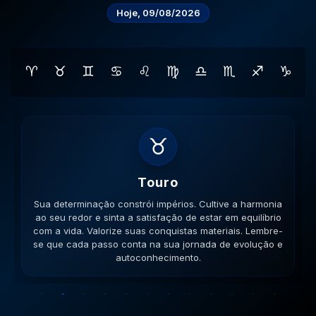
Hoje, 09/08/2026
♈
♉
♊
♋
♌
♍
♎
♏
♐
♑
♊
Gemeos
Sua habilidade manual pode ser útil. Conecte-se com
pessoas que compartilham seus ideais e veja como a
colaboração gera frutos. Esteja aberto a novas ideias.
Lembre-se que cada passo conta na sua jornada de
evolução e autoconhecimento.