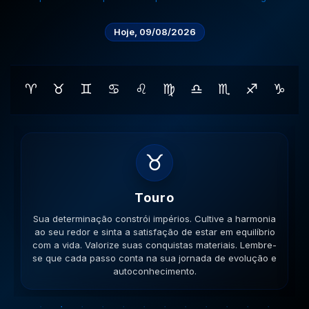
Hoje, 09/08/2026
♈
♉
♊
♋
♌
♍
♎
♏
♐
♑
♊
Gemeos
Sua habilidade manual pode ser útil. Conecte-se com
pessoas que compartilham seus ideais e veja como a
colaboração gera frutos. Esteja aberto a novas ideias.
Lembre-se que cada passo conta na sua jornada de
evolução e autoconhecimento.