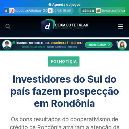
Ir
⚽ Agenda de jogos
para
co-GO
Novorizontino
x
Juventude
09/08 15:00
09/08 15:00
SÉRIE B
o
conteúdo
FOI NOTÍCIA
Investidores do Sul do
país fazem prospecção
em Rondônia
Os bons resultados do cooperativismo de
crédito de Rondônia atraíram a atenção de