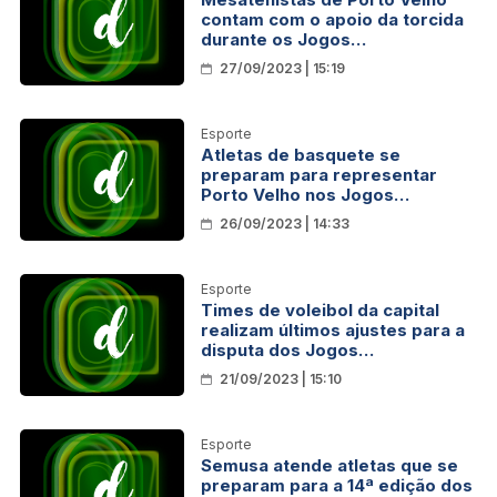
contam com o apoio da torcida
durante os Jogos
Intermunicipais de Rondônia
27/09/2023 | 15:19
Esporte
Atletas de basquete se
preparam para representar
Porto Velho nos Jogos
Intermunicipais de Rondônia
26/09/2023 | 14:33
Esporte
Times de voleibol da capital
realizam últimos ajustes para a
disputa dos Jogos
Intermunicipais de Rondônia
21/09/2023 | 15:10
Esporte
Semusa atende atletas que se
preparam para a 14ª edição dos