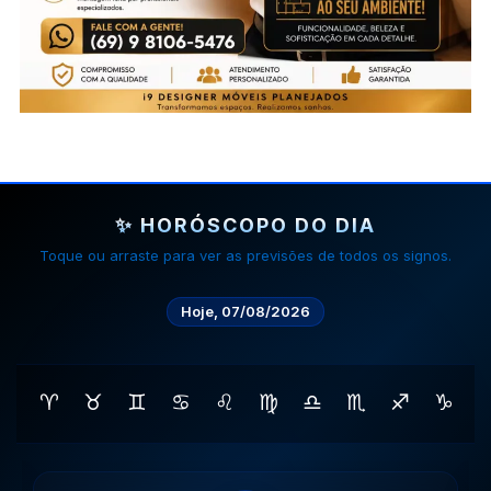
✨ HORÓSCOPO DO DIA
Toque ou arraste para ver as previsões de todos os signos.
Hoje, 07/08/2026
♈
♉
♊
♋
♌
♍
♎
♏
♐
♑