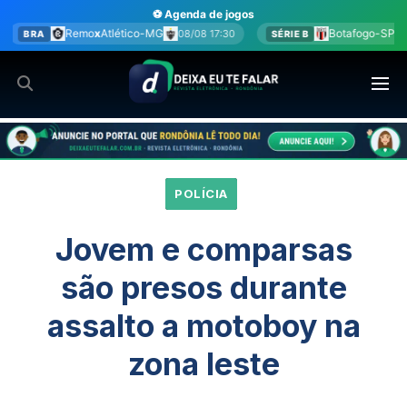
Ir
⚽ Agenda de jogos
para
ico-MG
Botafogo-SP
x
América-MG
08/08 17:30
08/08 17:3
SÉRIE B
o
conteúdo
POLÍCIA
Jovem e comparsas
são presos durante
assalto a motoboy na
zona leste