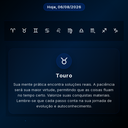
Hoje, 06/08/2026
♈
♉
♊
♋
♌
♍
♎
♏
♐
♑
♊
Gemeos
Sua lógica é impecável hoje. A versatilidade é seu
ponto forte; use-a para resolver impasses de forma
criativa. Esteja aberto a novas ideias. Lembre-se que
cada passo conta na sua jornada de evolução e
autoconhecimento.