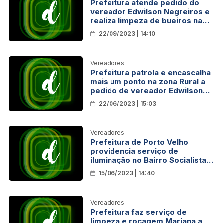
Prefeitura atende pedido do
vereador Edwilson Negreiros e
realiza limpeza de bueiros na
capital
22/09/2023 | 14:10
Vereadores
Prefeitura patrola e encascalha
mais um ponto na zona Rural a
pedido de vereador Edwilson
Negreiros
22/06/2023 | 15:03
Vereadores
Prefeitura de Porto Velho
providencia serviço de
iluminação no Bairro Socialista
após pedido de Edwilson
15/06/2023 | 14:40
Negreiros
Vereadores
Prefeitura faz serviço de
limpeza e roçagem Mariana a