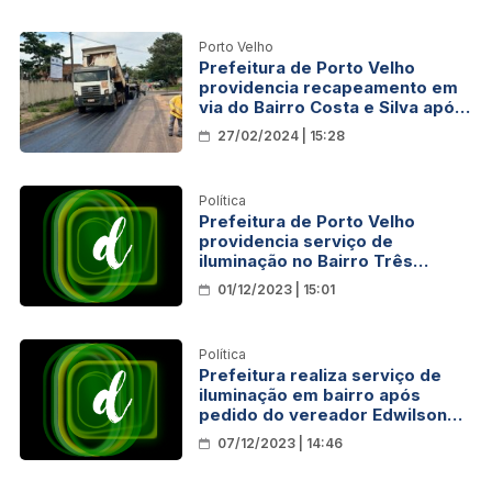
Porto Velho
Prefeitura de Porto Velho
providencia recapeamento em
via do Bairro Costa e Silva após
pedido de Edwilson Negreiros
27/02/2024 | 15:28
Política
Prefeitura de Porto Velho
providencia serviço de
iluminação no Bairro Três
Marias após pedido de Edwilson
01/12/2023 | 15:01
Negreiros
Política
Prefeitura realiza serviço de
iluminação em bairro após
pedido do vereador Edwilson
Negreiros
07/12/2023 | 14:46