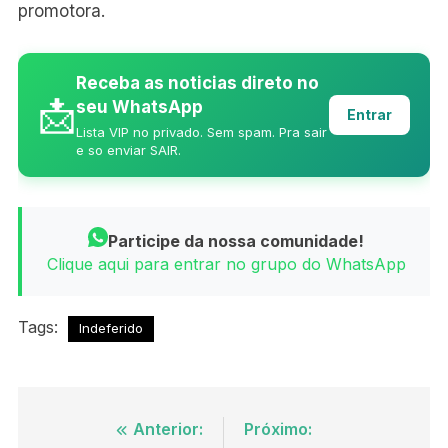
promotora.
Receba as noticias direto no
📩
seu WhatsApp
Entrar
Lista VIP no privado. Sem spam. Pra sair
e so enviar SAIR.
Participe da nossa comunidade!
Clique aqui para entrar no grupo do WhatsApp
Tags:
Indeferido
Navegação
Anterior:
Próximo: