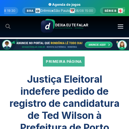
Ir
⚽ Agenda de jogos
para
rêmio
x
São Paulo
Vila Nova
x
Sport
08/08 15:00
08/08 15:0
SÉRIE B
o
conteúdo
PRIMEIRA PÁGINA
Justiça Eleitoral
indefere pedido de
registro de candidatura
de Ted Wilson à
Prefeitura de Porto