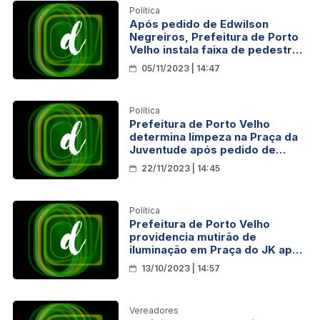
Política
Após pedido de Edwilson
Negreiros, Prefeitura de Porto
Velho instala faixa de pedestres
em área escolar
05/11/2023 | 14:47
Política
Prefeitura de Porto Velho
determina limpeza na Praça da
Juventude após pedido de
Edwilson Negreiros
22/11/2023 | 14:45
Política
Prefeitura de Porto Velho
providencia mutirão de
iluminação em Praça do JK após
pedido do vereador Edwilson
13/10/2023 | 14:57
Negreiros
Vereadores