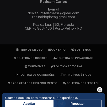
Raduam Carlos
E-mail
deixaeutefalarbrasil@gmail.com
rosinaldopires@gmail.com
Rua da Lua, 350, Floresta
CEP 76.806-460 | Porto Velho - RO
TERMOS DE USO
CONTATO
SOBRE NÓS
POLÍTICA DE COOKIES
POLÍTICA DE PRIVACIDADE
EXPEDIENTE
POLÍTICA EDITORIAL
POLÍTICA DE CORREÇÕES
PRINCÍPIOS ÉTICOS
PROPRIEDADE E FINANCIAMENTO
POLÍTICA DE FEEDBACK
Jornalista Responsável:
Usamos cookies para melhorar sua experiência.
Rosinaldo Pires - DRT 1905
(69) 9 9279-7484
Aceitar
Recusar