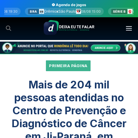
Ir
⚽ Agenda de jogos
para
io
x
São Paulo
Vila Nova
x
Sport
08/08 15:00
08/08 15:00
SÉRIE B
o
conteúdo
PRIMEIRA PÁGINA
Mais de 204 mil
pessoas atendidas no
Centro de Prevenção e
Diagnóstico de Câncer
em Ji-Paraná, em