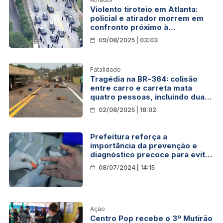
Violento tiroteio em Atlanta:
policial e atirador morrem em
confronto próximo à
Universidade Emory e ao Centro
09/08/2025 | 03:03
de Controle e Prevenção de
Doenças (CDC)
Fatalidade
Tragédia na BR‑364: colisão
entre carro e carreta mata
quatro pessoas, incluindo duas
crianças
02/08/2025 | 18:02
Prefeitura reforça a
importância da prevenção e
diagnóstico precoce para evitar
complicações da doença
08/07/2024 | 14:15
Ação
Centro Pop recebe o 3º Mutirão