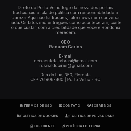
Direto de Porto Velho foge da frieza dos portais
tradicionais e fala de política com responsabilidade e
clareza. Aqui não há truques, fake news nem conversa
fiada. Os fatos são entregues como aconteceram, custe
o que custar, com a credibilidade que você e Rondônia
merecem.
CEO
Raduam Carlos
E-mail
deixaeutefalarbrasil@gmail.com
rosinaldopires@gmail.com
Rua da Lua, 350, Floresta
CEP 76.806-460 | Porto Velho - RO
TERMOS DE USO
CONTATO
SOBRE NÓS
POLÍTICA DE COOKIES
POLÍTICA DE PRIVACIDADE
EXPEDIENTE
POLÍTICA EDITORIAL