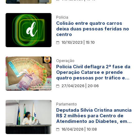
Rondônia
Polícia
Colisão entre quatro carros
deixa duas pessoas feridas no
centro
10/10/2023 | 15:10
Operação
Polícia Civil deflagra 2ª fase da
Operação Catarse e prende
quatro pessoas por tráfico em
Alvorada do Oeste
27/04/2026 | 20:06
Parlamento
Deputada Sílvia Cristina anuncia
R$ 2 milhões para Centro de
Atendimento ao Diabetes, em
Ji-Paraná
16/04/2026 | 10:08