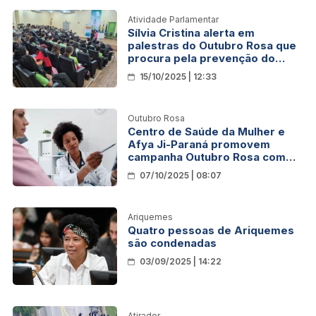
Atividade Parlamentar
Sílvia Cristina alerta em
palestras do Outubro Rosa que
procura pela prevenção do
câncer de mama ainda é baixa
15/10/2025 | 12:33
Outubro Rosa
Centro de Saúde da Mulher e
Afya Ji-Paraná promovem
campanha Outubro Rosa com
atendimentos e ações
07/10/2025 | 08:07
educativas
Ariquemes
Quatro pessoas de Ariquemes
são condenadas
03/09/2025 | 14:22
Atirador