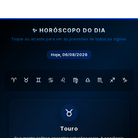
✨ HORÓSCOPO DO DIA
Toque ou arraste para ver as previsões de todos os signos.
Hoje, 06/08/2026
♈
♉
♊
♋
♌
♍
♎
♏
♐
♑
♊
Gemeos