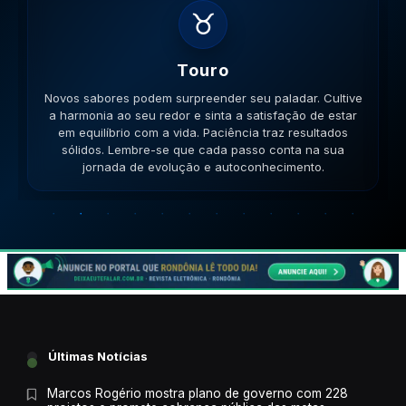
♊
Gemeos
Novas amizades podem surgir em lugares inusitados. A
versatilidade é seu ponto forte; use-a para resolver
impasses de forma criativa. A versatilidade ajudará no
sucesso. Lembre-se que cada passo conta na sua
jornada de evolução e autoconhecimento.
Últimas Notícias
Marcos Rogério mostra plano de governo com 228