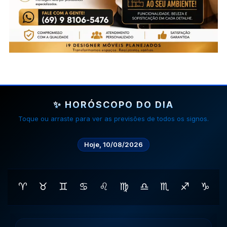
✨ HORÓSCOPO DO DIA
Toque ou arraste para ver as previsões de todos os signos.
Hoje, 10/08/2026
♈
♉
♊
♋
♌
♍
♎
♏
♐
♑