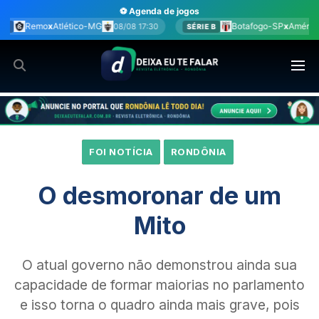
Ir
⚽ Agenda de jogos
para
Botafogo-SP
x
América-MG
17:30
08/08 17:30
SÉRIE B
BRA
o
conteúdo
FOI NOTÍCIA
RONDÔNIA
O desmoronar de um
Mito
O atual governo não demonstrou ainda sua
capacidade de formar maiorias no parlamento
e isso torna o quadro ainda mais grave, pois