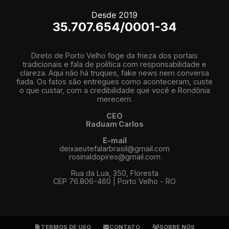
Desde 2019
35.707.654/0001-34
Direto de Porto Velho foge da frieza dos portais
tradicionais e fala de política com responsabilidade e
clareza. Aqui não há truques, fake news nem conversa
fiada. Os fatos são entregues como aconteceram, custe
o que custar, com a credibilidade que você e Rondônia
merecem.
CEO
Raduam Carlos
E-mail
deixaeutefalarbrasil@gmail.com
rosinaldopires@gmail.com
Rua da Lua, 350, Floresta
CEP 76.806-460 | Porto Velho - RO
TERMOS DE USO
CONTATO
SOBRE NÓS