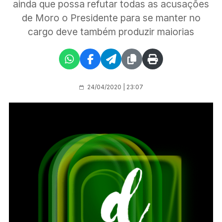
ainda que possa refutar todas as acusações
de Moro o Presidente para se manter no
cargo deve também produzir maiorias
24/04/2020 | 23:07