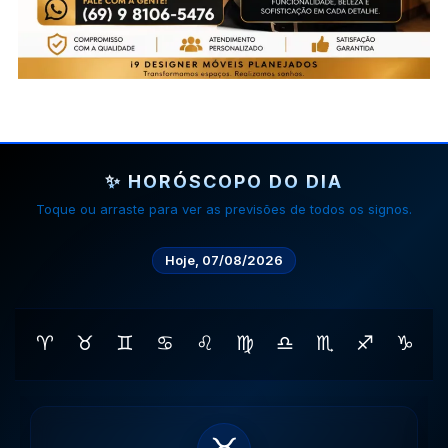
✨ HORÓSCOPO DO DIA
Toque ou arraste para ver as previsões de todos os signos.
Hoje, 07/08/2026
♈
♉
♊
♋
♌
♍
♎
♏
♐
♑