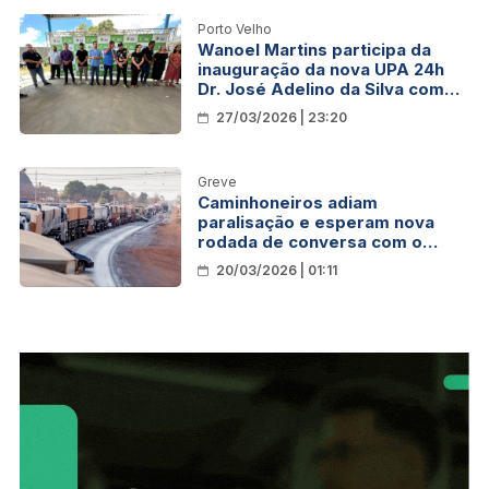
Porto Velho
Wanoel Martins participa da
inauguração da nova UPA 24h
Dr. José Adelino da Silva com
capacidade para atender até
27/03/2026 | 23:20
500 pessoas por dia
Greve
Caminhoneiros adiam
paralisação e esperam nova
rodada de conversa com o
governo
20/03/2026 | 01:11