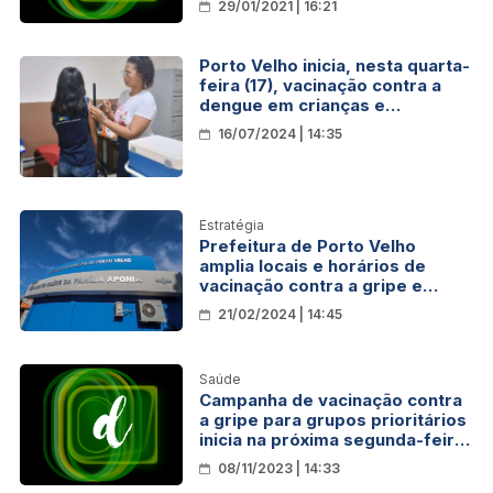
29/01/2021 | 16:21
Porto Velho inicia, nesta quarta-
feira (17), vacinação contra a
dengue em crianças e
adolescente de 10 a 14 anos
16/07/2024 | 14:35
Estratégia
Prefeitura de Porto Velho
amplia locais e horários de
vacinação contra a gripe e
covid-19
21/02/2024 | 14:45
Saúde
Campanha de vacinação contra
a gripe para grupos prioritários
inicia na próxima segunda-feira
(13), em Porto Velho
08/11/2023 | 14:33