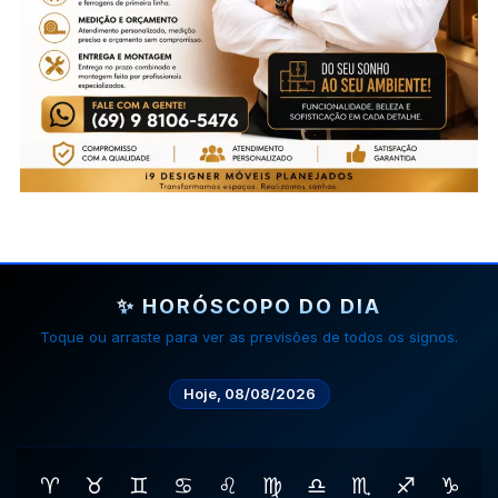
✨ HORÓSCOPO DO DIA
Toque ou arraste para ver as previsões de todos os signos.
Hoje, 08/08/2026
♈
♉
♊
♋
♌
♍
♎
♏
♐
♑