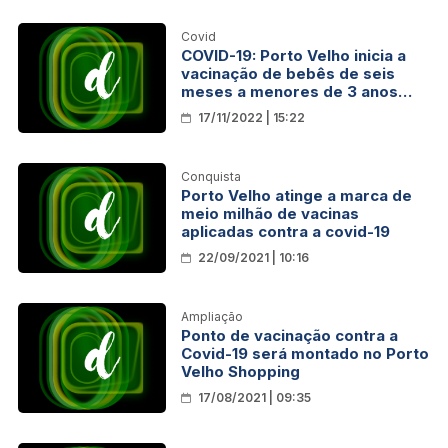
Covid
COVID-19: Porto Velho inicia a
vacinação de bebês de seis
meses a menores de 3 anos
com comorbidades nesta sexta-
17/11/2022 | 15:22
feira (18)
Conquista
Porto Velho atinge a marca de
meio milhão de vacinas
aplicadas contra a covid-19
22/09/2021 | 10:16
Ampliação
Ponto de vacinação contra a
Covid-19 será montado no Porto
Velho Shopping
17/08/2021 | 09:35