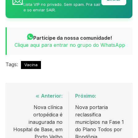
Lista VIP no privado. Sem spam. Pra sair
e so enviar SAIR.
Participe da nossa comunidade!
Clique aqui para entrar no grupo do WhatsApp
Tags:
Vacina
Navegação
Anterior:
Próximo:
de
Nova clínica
Nova portaria
ortopédica é
reclassifica
Post
inaugurada no
municípios na Fase 1
Hospital de Base, em
do Plano Todos por
Porto Velho
Rondônia