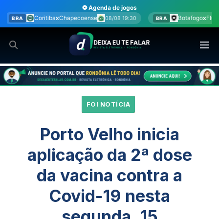
Ir
⚽ Agenda de jogos
para
pecoense
Botafogo
x
Fluminense
08/08 19:30
08/08 20:00
BRA
o
conteúdo
FOI NOTÍCIA
Porto Velho inicia
aplicação da 2ª dose
da vacina contra a
Covid-19 nesta
segunda, 15