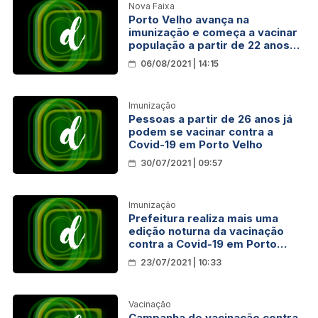
Nova Faixa
Porto Velho avança na
imunização e começa a vacinar
população a partir de 22 anos
contra a Covid-19
06/08/2021 | 14:15
Imunização
Pessoas a partir de 26 anos já
podem se vacinar contra a
Covid-19 em Porto Velho
30/07/2021 | 09:57
Imunização
Prefeitura realiza mais uma
edição noturna da vacinação
contra a Covid-19 em Porto
Velho
23/07/2021 | 10:33
Vacinação
Campanha de vacinação contra