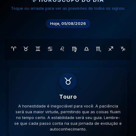
Toque ou arraste para ver as previsões de todos os signos.
Hoje, 05/08/2026
♈
♉
♊
♋
♌
♍
♎
♏
♐
♑
♊
Gemeos
A verdade tem dois lados, você vê ambos. Mantenha a
mente aberta para novos aprendizados e trocas de
ideias enriquecedoras. Sua comunicação será a chave.
Lembre-se que cada passo conta na sua jornada de
evolução e autoconhecimento.