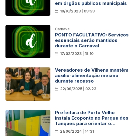
em órgãos públicos municipais
10/10/2023 | 09:39
Carnaval
PONTO FACULTATIVO: Serviços
essenciais serão mantidos
durante o Carnaval
17/02/2023 | 15:10
Vereadores de Vilhena mantêm
auxílio-alimentação mesmo
durante recesso
22/09/2025 | 02:23
Prefeitura de Porto Velho
instala Ecoponto no Parque dos
Tanques para orientar o
descarte correto dos resíduos
21/06/2024 | 14:31
sólidos