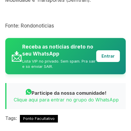
Mobilidade e Transportes (Semtran).
Fonte: Rondonoticias
Receba as noticias direto no
📩
seu WhatsApp
Entrar
Lista VIP no privado. Sem spam. Pra sair
e so enviar SAIR.
Participe da nossa comunidade!
Clique aqui para entrar no grupo do WhatsApp
Tags:
Ponto Facultativo