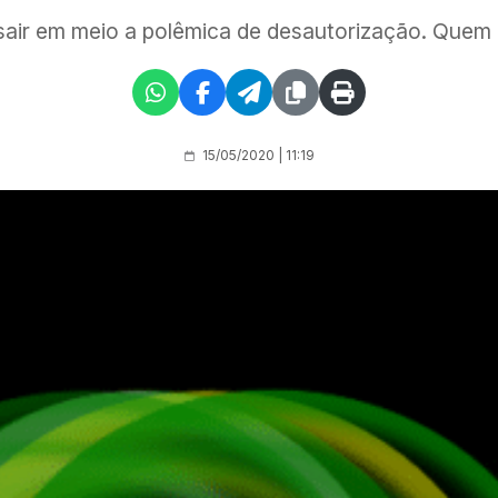
sair em meio a polêmica de desautorização. Quem
15/05/2020 | 11:19