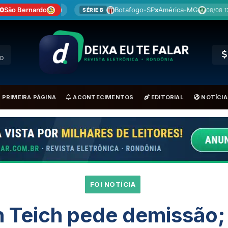
 0
São Bernardo
Botafogo-SP
x
América-MG
Corit
08/08 17:30
SÉRIE B
BRA
RO
PRIMEIRA PÁGINA
ACONTECIMENTOS
EDITORIAL
NOTÍCIA
FOI NOTÍCIA
n Teich pede demissão;