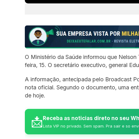
O Ministério da Saúde informou que Nelson
feira, 15. O secretário executivo, general E
A informação, antecipada pelo Broadcast Pol
nota oficial. Segundo o documento, uma entr
de hoje.
📩
Receba as noticias direto no seu 
Lista VIP no privado. Sem spam. Pra sair e so env