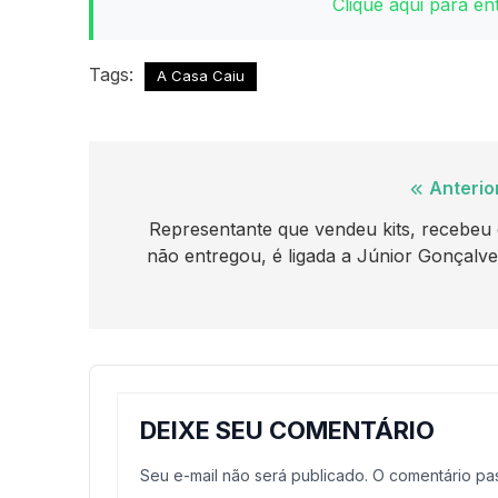
Clique aqui para e
Tags:
A Casa Caiu
Navegação
Anterio
de
Representante que vendeu kits, recebeu 
não entregou, é ligada a Júnior Gonçalv
Post
DEIXE SEU COMENTÁRIO
Seu e-mail não será publicado. O comentário p