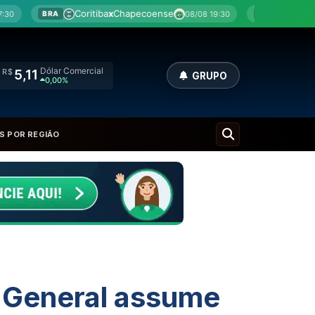
iba
x
Chapecoense
Botafogo
x
Fluminense
08/08 19:30
08/
BRA
Dólar Comercial
R$
5,11
GRUPO
0,00%
S POR REGIÃO
 General assume