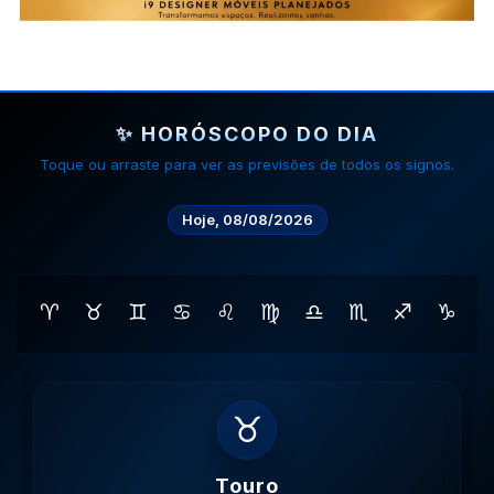
✨ HORÓSCOPO DO DIA
Toque ou arraste para ver as previsões de todos os signos.
Hoje, 08/08/2026
♈
♉
♊
♋
♌
♍
♎
♏
♐
♑
♊
Gemeos