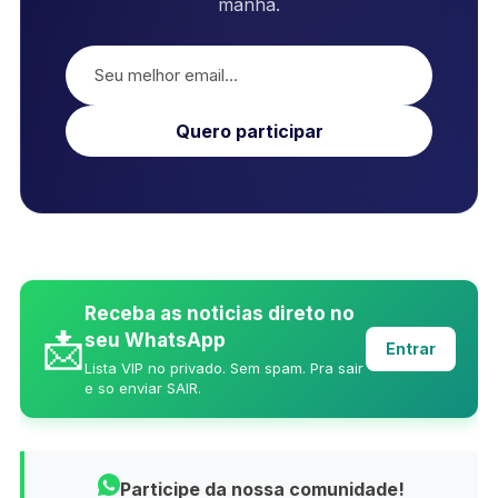
manhã.
Quero participar
Receba as noticias direto no
📩
seu WhatsApp
Entrar
Lista VIP no privado. Sem spam. Pra sair
e so enviar SAIR.
Participe da nossa comunidade!