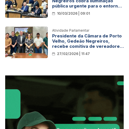
Negreiros cobra iluminação
pública urgente para o entorno
de escola no bairro Lagoinha
10/03/2026 | 09:01
Atividade Parlamentar
Presidente da Câmara de Porto
Velho, Gedeão Negreiros,
recebe comitiva de vereadores
de Vilhena para fortalecer
27/02/2026 | 11:47
parcerias