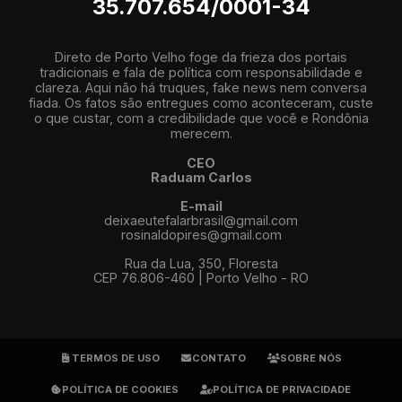
35.707.654/0001-34
Direto de Porto Velho foge da frieza dos portais
tradicionais e fala de política com responsabilidade e
clareza. Aqui não há truques, fake news nem conversa
fiada. Os fatos são entregues como aconteceram, custe
o que custar, com a credibilidade que você e Rondônia
merecem.
CEO
Raduam Carlos
E-mail
deixaeutefalarbrasil@gmail.com
rosinaldopires@gmail.com
Rua da Lua, 350, Floresta
CEP 76.806-460 | Porto Velho - RO
TERMOS DE USO
CONTATO
SOBRE NÓS
POLÍTICA DE COOKIES
POLÍTICA DE PRIVACIDADE