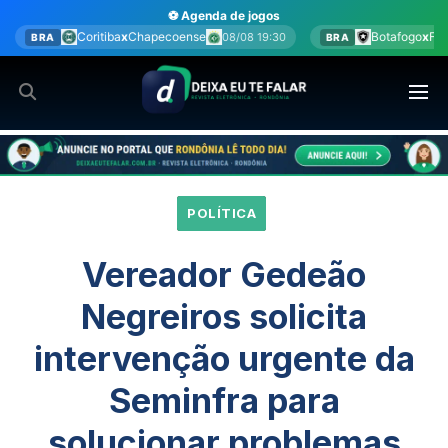
Ir
⚽ Agenda de jogos
para
apecoense
Botafogo
x
Fluminense
08/08 19:30
08/08 20:00
BRA
o
conteúdo
POLÍTICA
Vereador Gedeão
Negreiros solicita
intervenção urgente da
Seminfra para
solucionar problemas