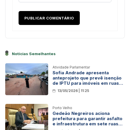
Notícias Semelhantes
Atividade Parlamentar
Sofia Andrade apresenta
anteprojeto que prevê isenção
de IPTU para imóveis em ruas
sem asfalto em Porto Velho
13/05/2026 | 11:25
Porto Velho
Gedeão Negreiros aciona
prefeitura para garantir asfalto
e infraestrutura em sete ruas
de Porto Velho