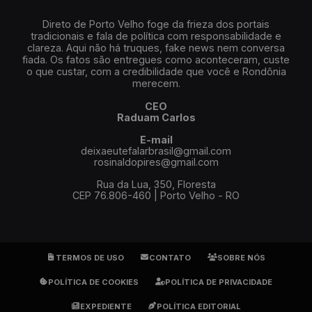
Direto de Porto Velho foge da frieza dos portais
tradicionais e fala de política com responsabilidade e
clareza. Aqui não há truques, fake news nem conversa
fiada. Os fatos são entregues como aconteceram, custe
o que custar, com a credibilidade que você e Rondônia
merecem.
CEO
Raduam Carlos
E-mail
deixaeutefalarbrasil@gmail.com
rosinaldopires@gmail.com
Rua da Lua, 350, Floresta
CEP 76.806-460 | Porto Velho - RO
TERMOS DE USO
CONTATO
SOBRE NÓS
POLÍTICA DE COOKIES
POLÍTICA DE PRIVACIDADE
EXPEDIENTE
POLÍTICA EDITORIAL