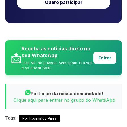
Quero participar
Receba as noticias direto no
📩
seu WhatsApp
Entrar
Lista VIP no privado. Sem spam. Pra sair
e so enviar SAIR.
Participe da nossa comunidade!
Clique aqui para entrar no grupo do WhatsApp
Tags:
Por Rosinaldo Pires