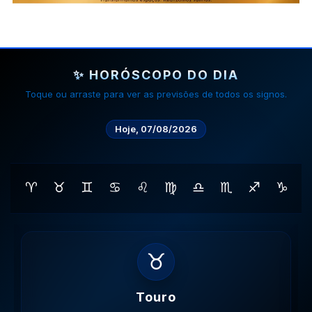
✨ HORÓSCOPO DO DIA
Toque ou arraste para ver as previsões de todos os signos.
Hoje, 07/08/2026
♈
♉
♊
♋
♌
♍
♎
♏
♐
♑
♊
Gemeos