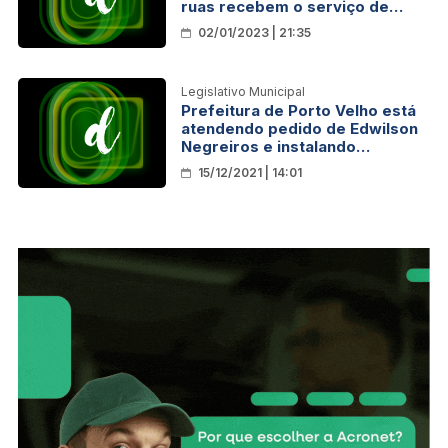
ruas recebem o serviço de
iluminação em Porto Velho
02/01/2023 | 21:35
Legislativo Municipal
Prefeitura de Porto Velho está
atendendo pedido de Edwilson
Negreiros e instalando
sinalização de trânsito em 15
15/12/2021 | 14:01
ruas do Aponiã