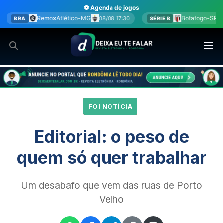
Ir
⚽ Agenda de jogos
para
-MG
Botafogo-SP
x
América-MG
08/08 17:30
08/08 17:30
SÉRIE B
o
conteúdo
FOI NOTÍCIA
Editorial: o peso de
quem só quer trabalhar
Um desabafo que vem das ruas de Porto
Velho