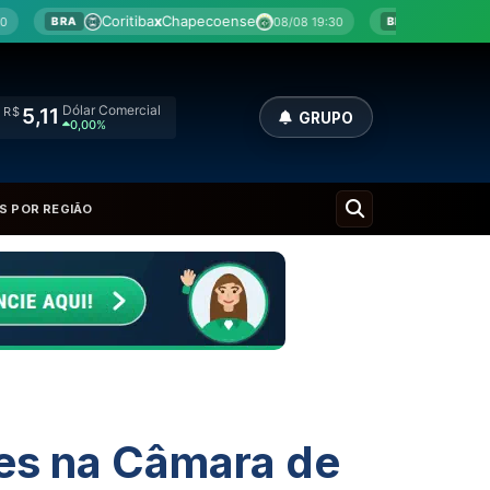
hapecoense
Botafogo
x
Fluminense
08/08 19:30
08/08 20
BRA
Dólar Comercial
R$
5,11
GRUPO
0,00%
S POR REGIÃO
res na Câmara de