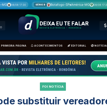
Botafogo-SP
x
América-MG
Coritiba
x
C
08/08 17:30
ÉRIE B
BRA
RO
PRIMEIRA PÁGINA
ACONTECIMENTOS
EDITORIAL
NOTÍCIA
FOI NOTÍCIA
ode substituir vereado