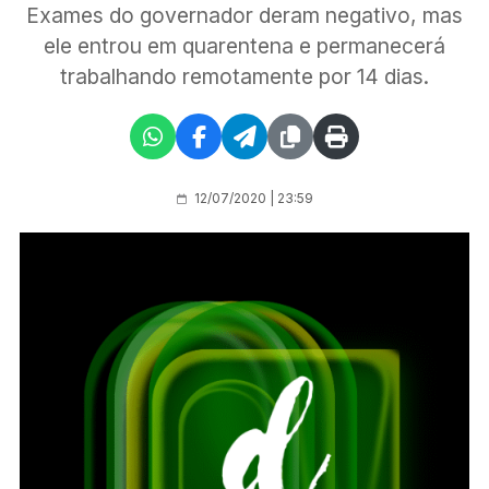
Exames do governador deram negativo, mas
ele entrou em quarentena e permanecerá
trabalhando remotamente por 14 dias.
12/07/2020 | 23:59