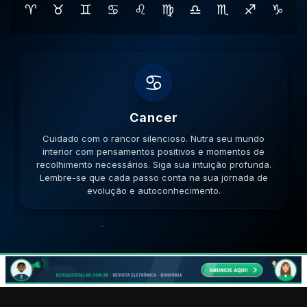
♈
♉
♊
♋
♌
♍
♎
♏
♐
♑
♌
Leao
Cuidado com o egocentrismo. Seu brilho pessoal está
radiante; aproveite para inspirar todos ao seu redor
com sua luz. Brilhe com toda sua generosidade.
Lembre-se que cada passo conta na sua jornada de
evolução e autoconhecimento.