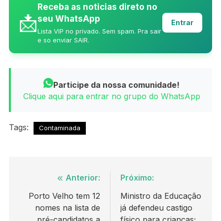
Receba as noticias direto no
📩
seu WhatsApp
Entrar
Lista VIP no privado. Sem spam. Pra sair
e so enviar SAIR.
Participe da nossa comunidade!
Clique aqui para entrar no grupo do WhatsApp
Tags:
Contaminada
Navegação
Anterior:
Próximo:
de
Porto Velho tem 12
Ministro da Educação
nomes na lista de
já defendeu castigo
Post
pré-candidatos a
físico para crianças;