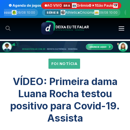
Ir
⚽ Agenda de jogos
AO VIVO
Grêmio
0 x 1
São Paulo
BRA
para
Athletic
x
Criciúma
Bahia
x
Vasco
09/08 10:00
09/0
SÉRIE B
BRA
o
conteúdo
FOI NOTÍCIA
VÍDEO: Primeira dama
Luana Rocha testou
positivo para Covid-19.
Assista