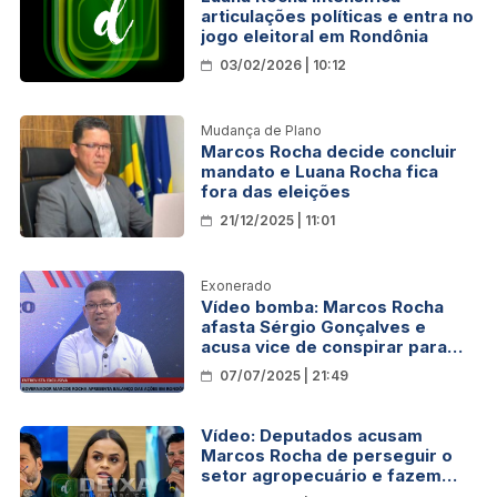
articulações políticas e entra no
jogo eleitoral em Rondônia
03/02/2026 | 10:12
Mudança de Plano
Marcos Rocha decide concluir
mandato e Luana Rocha fica
fora das eleições
21/12/2025 | 11:01
Exonerado
Vídeo bomba: Marcos Rocha
afasta Sérgio Gonçalves e
acusa vice de conspirar para
tomar o governo
07/07/2025 | 21:49
Vídeo: Deputados acusam
Marcos Rocha de perseguir o
setor agropecuário e fazem
críticas ao governo de Rondônia