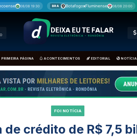
Botafogo
x
Fluminense
Cruzeiro
0
08/08 20:00
BRA
BRA
RO
PRIMEIRA PÁGINA
ACONTECIMENTOS
EDITORIAL
NOTÍCIA
FOI NOTÍCIA
a de crédito de R$ 7,5 b