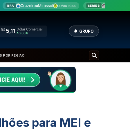
x
Mirassol
Athletic
x
Criciúma
09/08 10:00
09/08 10:00
SÉRIE B
Dólar Comercial
R$
5,11
GRUPO
0,00%
S POR REGIÃO
ilhões para MEI e