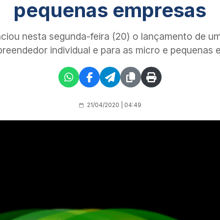
pequenas empresas
iou nesta segunda-feira (20) o lançamento de uma
reendedor individual e para as micro e pequenas 
21/04/2020 | 04:49