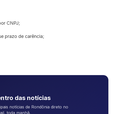
 por CNPJ;
 prazo de carência;
ntro das notícias
pais notícias de Rondônia direto no
ail, toda manhã.