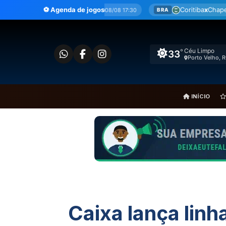
Ir
mérica-MG
⚽ Agenda de jogos
Coritiba
x
Chapecoense
08/08 17:30
08/08 19:3
BRA
para
o
conteúdo
Céu Limpo
°
33
Porto Velho, 
INÍCIO
Caixa lança linh