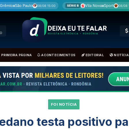
Vila Nova
x
Sport
Re
08/08 15:00
08/08 15:00
SÉRIE B
BRA
RO
PRIMEIRA PÁGINA
ACONTECIMENTOS
EDITORIAL
NOTÍCIA
FOI NOTÍCIA
dano testa positivo pa