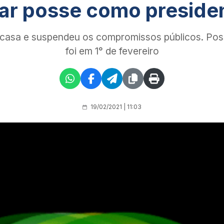
mar posse como preside
 casa e suspendeu os compromissos públicos. Po
foi em 1° de fevereiro
19/02/2021 | 11:03