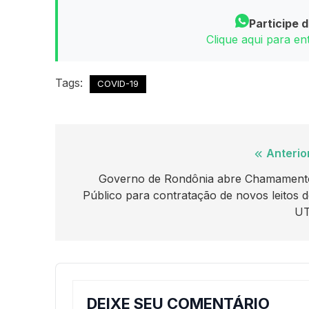
Participe 
Clique aqui para e
Tags:
COVID-19
Navegação
Anterio
de
Governo de Rondônia abre Chamament
Público para contratação de novos leitos 
Post
UT
DEIXE SEU COMENTÁRIO