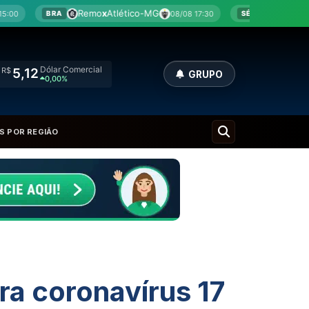
mo
x
Atlético-MG
Botafogo-SP
x
América-MG
08/08 17:30
SÉRIE B
Dólar Comercial
R$
5,12
GRUPO
0,00%
S POR REGIÃO
ra coronavírus 17