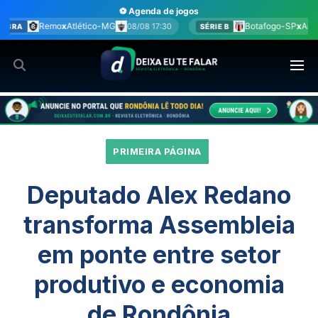
Ir
⚽ Agenda de jogos
para
Botafogo-SP
x
América-MG
08/08 17:30
08/08 17:30
SÉRIE B
B
o
conteúdo
PRIMEIRA PÁGINA
Deputado Alex Redano
transforma Assembleia
em ponte entre setor
produtivo e economia
de Rondônia