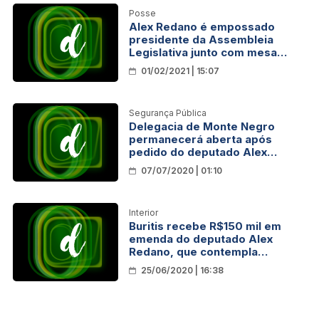
Posse
Alex Redano é empossado
presidente da Assembleia
Legislativa junto com mesa
diretora
01/02/2021 | 15:07
Segurança Pública
Delegacia de Monte Negro
permanecerá aberta após
pedido do deputado Alex
Redano
07/07/2020 | 01:10
Interior
Buritis recebe R$150 mil em
emenda do deputado Alex
Redano, que contempla
moradores da Linha Saracura
25/06/2020 | 16:38