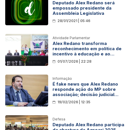
Deputado Alex Redano será
empossado presidente da
Assembleia Legislativa
28/01/2021 | 05:46
Atividade Parlamentar
Alex Redano transforma
reconhecimento em política de
incentivo à educação e ao
esporte em Rondônia
01/07/2026 | 22:28
Informação
É fake news que Alex Redano
responde ação do MP sobre
associação; decisão judicial
inocentou deputado
19/02/2026 | 12:35
Defesa
Deputado Alex Redano participa
da abertura da Agroari 2025