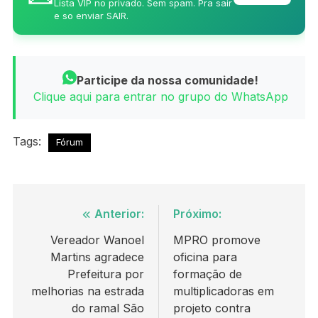
Lista VIP no privado. Sem spam. Pra sair
e so enviar SAIR.
Participe da nossa comunidade!
Clique aqui para entrar no grupo do WhatsApp
Tags:
Fórum
Navegação
Anterior:
Próximo:
de
Vereador Wanoel
MPRO promove
Martins agradece
oficina para
Post
Prefeitura por
formação de
melhorias na estrada
multiplicadoras em
do ramal São
projeto contra