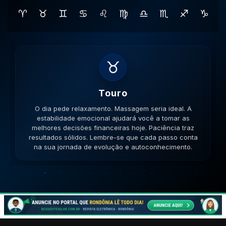
♈
♉
♊
♋
♌
♍
♎
♏
♐
♑
♊
Gemeos
O dia pede movimento. Caminhe, corra, pedale. A
versatilidade é seu ponto forte; use-a para resolver
impasses de forma criativa. A versatilidade ajudará no
sucesso. Lembre-se que cada passo conta na sua
jornada de evolução e autoconhecimento.