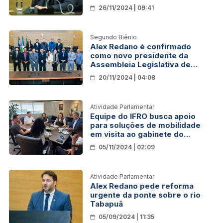
mulheres em Rondônia
26/11/2024 | 09:41
Segundo Biênio
Alex Redano é confirmado
como novo presidente da
Assembleia Legislativa de
Rondônia a partir de fevereiro
20/11/2024 | 04:08
Atividade Parlamentar
Equipe do IFRO busca apoio
para soluções de mobilidade
em visita ao gabinete do
deputado Alex Redano
05/11/2024 | 02:09
Atividade Parlamentar
Alex Redano pede reforma
urgente da ponte sobre o rio
Tabapuã
05/09/2024 | 11:35