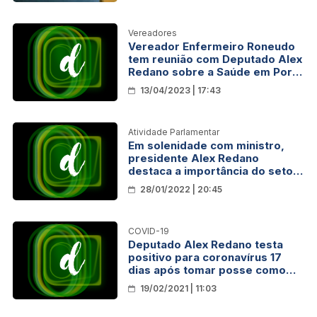
Vereadores
Vereador Enfermeiro Roneudo
tem reunião com Deputado Alex
Redano sobre a Saúde em Porto
Velho
13/04/2023 | 17:43
Atividade Parlamentar
Em solenidade com ministro,
presidente Alex Redano
destaca a importância do setor
mineral para Rondônia
28/01/2022 | 20:45
COVID-19
Deputado Alex Redano testa
positivo para coronavírus 17
dias após tomar posse como
presidente da ALE-RO
19/02/2021 | 11:03