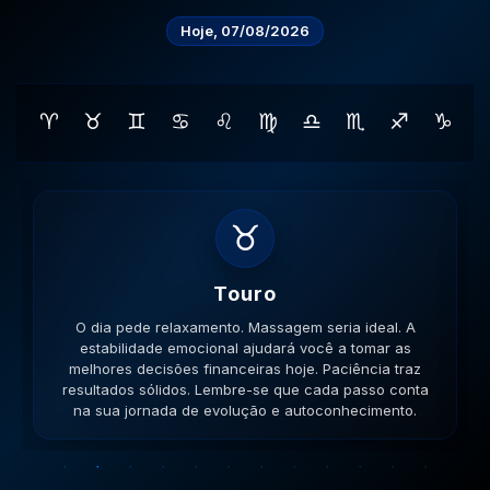
Hoje, 07/08/2026
♈
♉
♊
♋
♌
♍
♎
♏
♐
♑
♊
Gemeos
O dia pede movimento. Caminhe, corra, pedale. A
versatilidade é seu ponto forte; use-a para resolver
impasses de forma criativa. A versatilidade ajudará no
sucesso. Lembre-se que cada passo conta na sua
jornada de evolução e autoconhecimento.