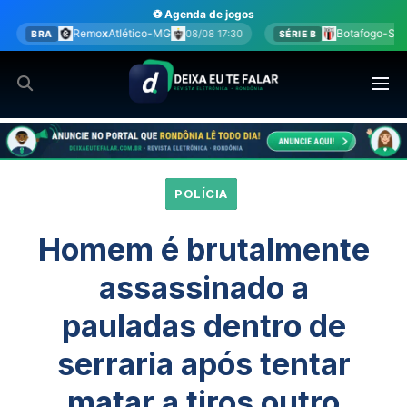
Ir
⚽ Agenda de jogos
para
ético-MG
Botafogo-SP
x
América-MG
08/08 17:30
08/08 17
SÉRIE B
o
conteúdo
POLÍCIA
Homem é brutalmente
assassinado a
pauladas dentro de
serraria após tentar
matar a tiros outro