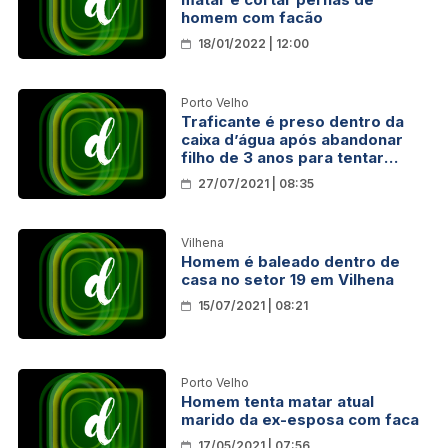
homem com facão
18/01/2022 | 12:00
Porto Velho
Traficante é preso dentro da
caixa d’água após abandonar
filho de 3 anos para tentar
escapar da polícia em RO
27/07/2021 | 08:35
Vilhena
Homem é baleado dentro de
casa no setor 19 em Vilhena
15/07/2021 | 08:21
Porto Velho
Homem tenta matar atual
marido da ex-esposa com faca
17/05/2021 | 07:56