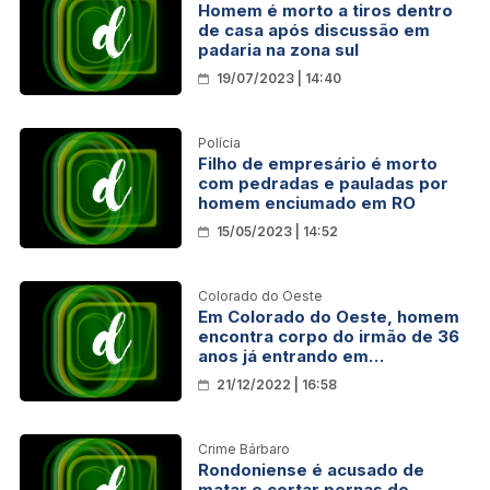
Homem é morto a tiros dentro
de casa após discussão em
padaria na zona sul
19/07/2023 | 14:40
Polícia
Filho de empresário é morto
com pedradas e pauladas por
homem enciumado em RO
15/05/2023 | 14:52
Colorado do Oeste
Em Colorado do Oeste, homem
encontra corpo do irmão de 36
anos já entrando em
decomposição dentro de casa
21/12/2022 | 16:58
Crime Bárbaro
Rondoniense é acusado de
matar e cortar pernas de