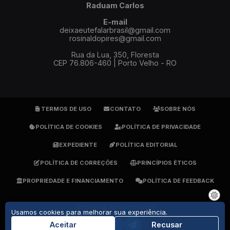
Raduam Carlos
E-mail
deixaeutefalarbrasil@gmail.com
rosinaldopires@gmail.com
Rua da Lua, 350, Floresta
CEP 76.806-460 | Porto Velho - RO
TERMOS DE USO
CONTATO
SOBRE NÓS
POLÍTICA DE COOKIES
POLÍTICA DE PRIVACIDADE
EXPEDIENTE
POLÍTICA EDITORIAL
POLÍTICA DE CORREÇÕES
PRINCÍPIOS ÉTICOS
PROPRIEDADE E FINANCIAMENTO
POLÍTICA DE FEEDBACK
Jornalista Responsável:
Usamos cookies para melhorar sua experiência.
Rosinaldo Pires - DRT 1905
(69) 9 9279-7484
Aceitar
Recusar