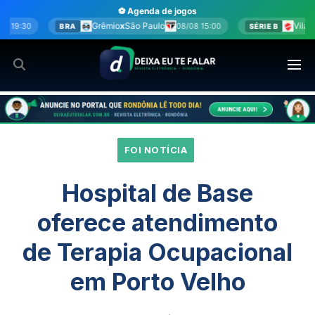
Ir
⚽ Agenda de jogos
para
io
x
São Paulo
Vila Nova
x
Sport
08/08 15:00
08/08 15:00
SÉRIE B
o
conteúdo
FOI NOTÍCIA
Hospital de Base
oferece atendimento
de Terapia Ocupacional
em Porto Velho