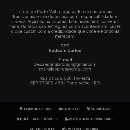
Direto de Porto Velho foge da frieza dos portais
tradicionais e fala de política com responsabilidade e
clareza. Aqui não há truques, fake news nem conversa
fiada. Os fatos são entregues como aconteceram, custe
o que custar, com a credibilidade que você e Rondônia
merecem.
CEO
Raduam Carlos
E-mail
deixaeutefalarbrasil@gmail.com
rosinaldopires@gmail.com
Rua da Lua, 350, Floresta
CEP 76.806-460 | Porto Velho - RO
TERMOS DE USO
CONTATO
SOBRE NÓS
POLÍTICA DE COOKIES
POLÍTICA DE PRIVACIDADE
EXPEDIENTE
POLÍTICA EDITORIAL