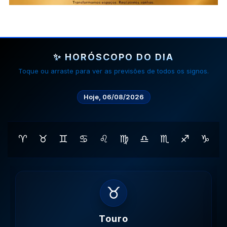
✨ HORÓSCOPO DO DIA
Toque ou arraste para ver as previsões de todos os signos.
Hoje, 06/08/2026
♈
♉
♊
♋
♌
♍
♎
♏
♐
♑
♊
Gemeos