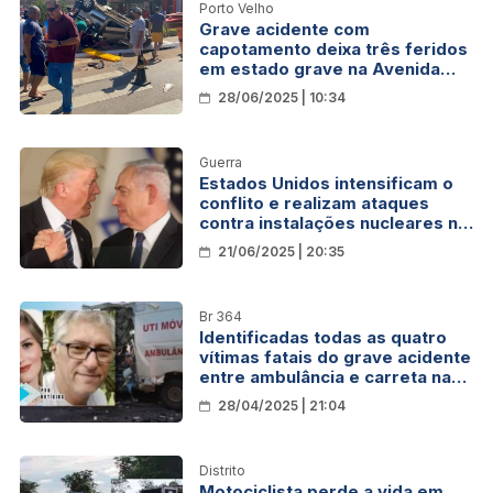
Porto Velho
Grave acidente com
capotamento deixa três feridos
em estado grave na Avenida
Jorge Teixeira, em Porto Velho
28/06/2025 | 10:34
Guerra
Estados Unidos intensificam o
conflito e realizam ataques
contra instalações nucleares no
Irã
21/06/2025 | 20:35
Br 364
Identificadas todas as quatro
vítimas fatais do grave acidente
entre ambulância e carreta na
BR-364
28/04/2025 | 21:04
Distrito
Motociclista perde a vida em