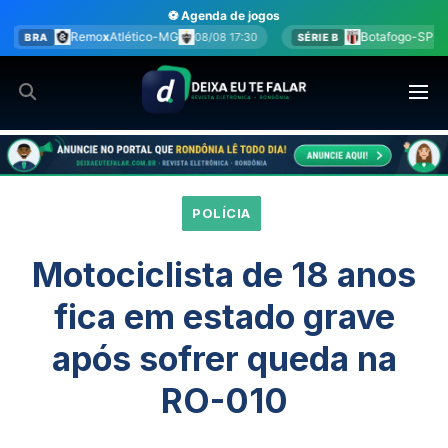
Ir
⚽ Agenda de jogos
para
co-MG
Botafogo-SP
x
América-MG
08/08 17:30
08/08 17:30
SÉRIE B
o
conteúdo
POLÍCIA
Motociclista de 18 anos
fica em estado grave
após sofrer queda na
RO-010