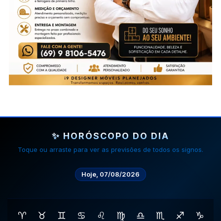
✨ HORÓSCOPO DO DIA
Toque ou arraste para ver as previsões de todos os signos.
Hoje, 07/08/2026
♈
♉
♊
♋
♌
♍
♎
♏
♐
♑