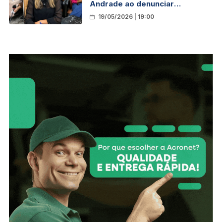
Andrade ao denunciar
abandono de linhas rurais em
19/05/2026 | 19:00
Porto Velho