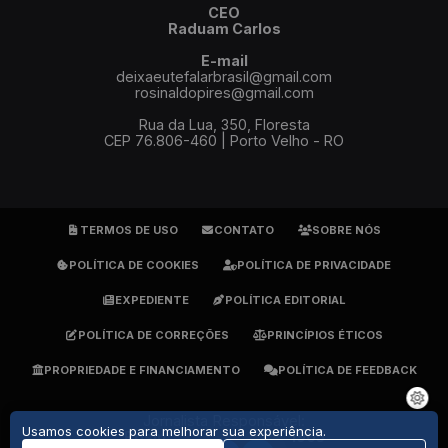
CEO
Raduam Carlos
E-mail
deixaeutefalarbrasil@gmail.com
rosinaldopires@gmail.com
Rua da Lua, 350, Floresta
CEP 76.806-460 | Porto Velho - RO
TERMOS DE USO
CONTATO
SOBRE NÓS
POLÍTICA DE COOKIES
POLÍTICA DE PRIVACIDADE
EXPEDIENTE
POLÍTICA EDITORIAL
POLÍTICA DE CORREÇÕES
PRINCÍPIOS ÉTICOS
PROPRIEDADE E FINANCIAMENTO
POLÍTICA DE FEEDBACK
Jornalista Responsável:
Usamos cookies para melhorar sua experiência.
Rosinaldo Pires - DRT 1905