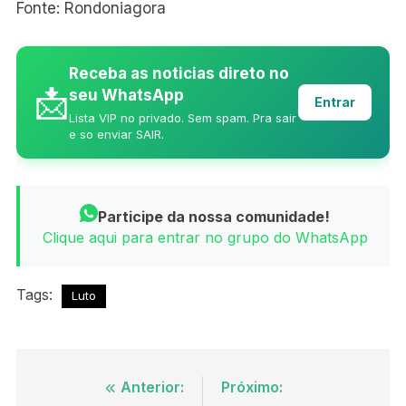
Fonte: Rondoniagora
Receba as noticias direto no
📩
seu WhatsApp
Entrar
Lista VIP no privado. Sem spam. Pra sair
e so enviar SAIR.
Participe da nossa comunidade!
Clique aqui para entrar no grupo do WhatsApp
Tags:
Luto
Navegação
Anterior:
Próximo: