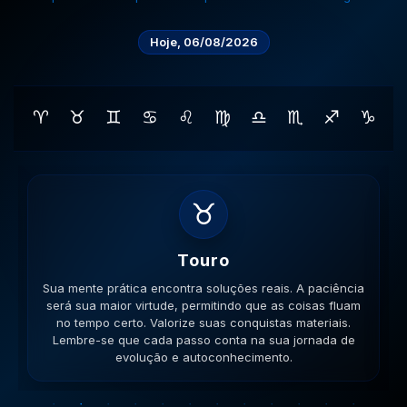
Hoje, 06/08/2026
♈
♉
♊
♋
♌
♍
♎
♏
♐
♑
♊
Gemeos
Sua lógica é impecável hoje. A versatilidade é seu
ponto forte; use-a para resolver impasses de forma
criativa. Esteja aberto a novas ideias. Lembre-se que
cada passo conta na sua jornada de evolução e
autoconhecimento.