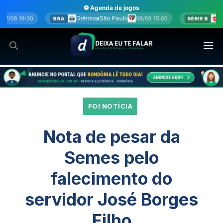
Ir
⚽ Agenda de jogos
para
rêmio
x
São Paulo
Vila Nova
x
Sport
08/08 15:00
08/08 15:0
SÉRIE B
o
conteúdo
FOI NOTÍCIA
Nota de pesar da
Semes pelo
falecimento do
servidor José Borges
Filho